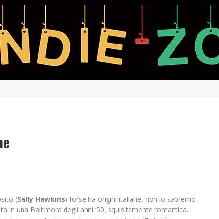
ne
sito (
Sally Hawkins
) forse ha origini italiane, non lo sapremo
rata in una Baltimora degli anni ’50, squisitamente romantica.