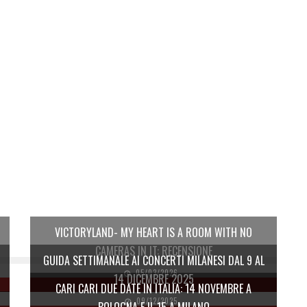
VICTORYLAND- MY HEART IS A ROOM WITH NO
CAMERAS IN IT: RECENSIONE
GUIDA SETTIMANALE AI CONCERTI MILANESI DAL 9 AL
05/03/2026
14 DICEMBRE 2025
CARI CARI DUE DATE IN ITALIA: 14 NOVEMBRE A
09/12/2025
BOLOGNA E IL 15 A MILANO