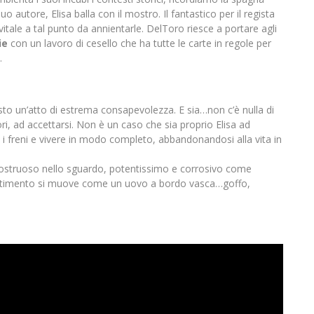
uo autore, Elisa balla con il mostro. Il fantastico per il regista
itale a tal punto da annientarle. DelToro riesce a portare agli
ie
con un lavoro di cesello che ha tutte le carte in regole per
.
sto un’atto di estrema consapevolezza. E sia…non c’è nulla di
rori, ad accettarsi. Non è un caso che sia proprio Elisa ad
i freni e vivere in modo completo, abbandonandosi alla vita in
 mostruoso nello sguardo, potentissimo e corrosivo come
 sentimento si muove come un uovo a bordo vasca…goffo,