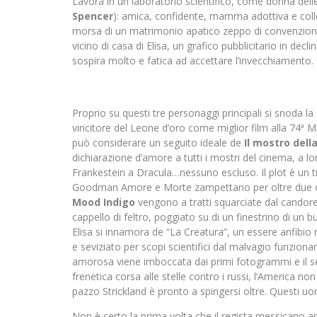
Lavora in un laboratorio scientifico, come donna delle 
Spencer
): amica, confidente, mamma adottiva e colleg
morsa di un matrimonio apatico zeppo di convenzioni as
vicino di casa di Elisa, un grafico pubblicitario in decl
sospira molto e fatica ad accettare l’invecchiamento.
Proprio su questi tre personaggi principali si snoda la 
vincitore del Leone d’oro come miglior film alla 74ª 
può considerare un seguito ideale de
Il mostro dell
dichiarazione d’amore a tutti i mostri del cinema, a lo
Frankestein a Dracula…nessuno escluso. Il plot è un t
Goodman Amore e Morte zampettano per oltre due ore.
Mood Indigo
vengono a tratti squarciate dal candore 
cappello di feltro, poggiato su di un finestrino di un b
Elisa si innamora de “La Creatura”, un essere anfibi
e seviziato per scopi scientifici dal malvagio funzio
amorosa viene imboccata dai primi fotogrammi e il se
frenetica corsa alle stelle contro i russi, l’America non
pazzo Strickland è pronto a spingersi oltre. Questi 
Non è certo la prima volta che il regista messicano amb