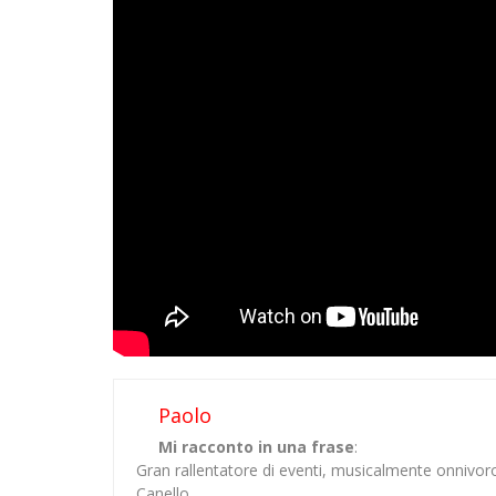
Paolo
Mi racconto in una frase
:
Gran rallentatore di eventi, musicalmente onnivor
Canello.