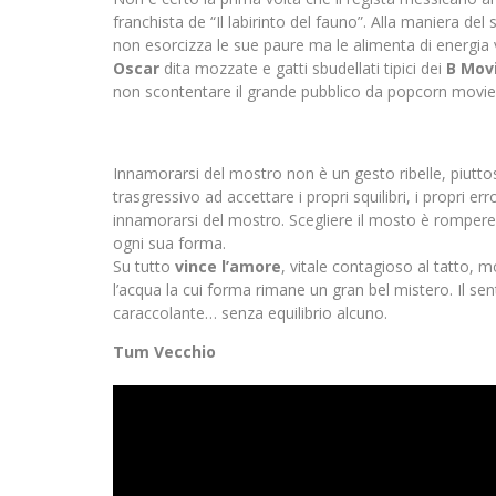
franchista de “Il labirinto del fauno”. Alla maniera del s
non esorcizza le sue paure ma le alimenta di energia v
Oscar
dita mozzate e gatti sbudellati tipici dei
B Mov
non scontentare il grande pubblico da popcorn movie
Innamorarsi del mostro non è un gesto ribelle, piutto
trasgressivo ad accettare i propri squilibri, i propri er
innamorarsi del mostro. Scegliere il mosto è rompere 
ogni sua forma.
Su tutto
vince l’amore
, vitale contagioso al tatto,
l’acqua la cui forma rimane un gran bel mistero. Il
caraccolante… senza equilibrio alcuno.
Tum Vecchio