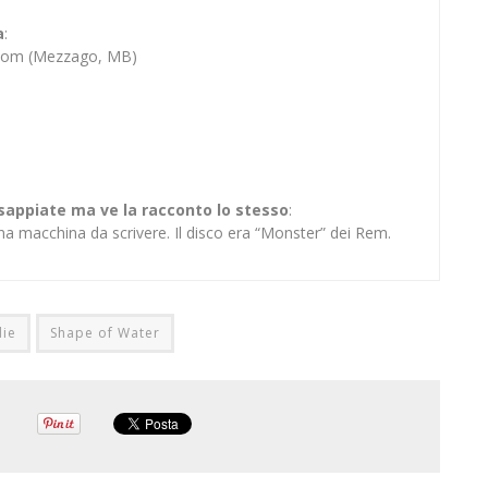
a
:
Bloom (Mezzago, MB)
 sappiate ma ve la racconto lo stesso
:
na macchina da scrivere. Il disco era “Monster” dei Rem.
die
Shape of Water