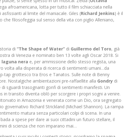
pulizie, si sente spesso in un musical. Zelda (
Octavia
a afroamericana, lotta per tutto il film schiacciata nella
fissianti al limite del maniacale. Giles (
Richard Jenkins
) è il
ino che filosofeggia sul senso della vita con piglio Alleniano,
storia di
“The Shape of Water”
di
Guillermo del Toro
, già
Mostra di Venezia e nominato ben 13 volte agli Oscar 2018. Si
a laguna nera
e, per ammissione dello stesso regista, una
ro volta alla disperata di ricerca di sentimenti umani…da
ip-tap grottesco tra Eros e Tanatos. Sulle note di Benny
 Nostalgiche ambientazioni pre-raffaellite alla
Gondry
di
di sguardi trasognanti gonfi di sentimenti manifesti. Un
us in transito diventa oblò per scorgere i propri sogni a venire.
o ritorvato in Amazonia e venerata come un Dio, ora segregato
nario governativo Richard Strickland (Michael Shannon). La rampa
ntimento matura senza particolari colpi di scena. In una
 bada a spese per dare ai suoi cittadini un futuro stellare, il
uomini di scienza che non imparano mai…
ienta i suoi incubi i contesti storici, ricordiamo la spagna