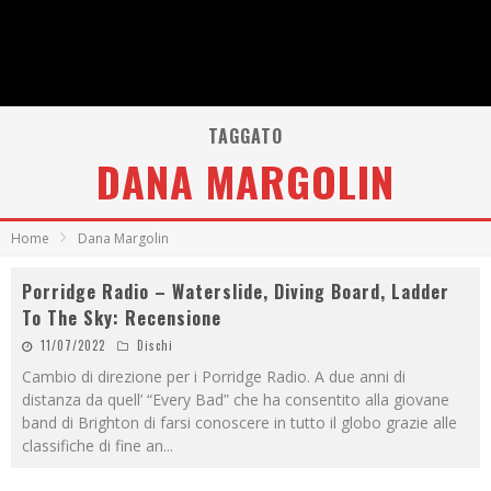
TAGGATO
DANA MARGOLIN
Home
Dana Margolin
Porridge Radio – Waterslide, Diving Board, Ladder
To The Sky: Recensione
11/07/2022
Dischi
Cambio di direzione per i Porridge Radio. A due anni di
distanza da quell’ “Every Bad” che ha consentito alla giovane
band di Brighton di farsi conoscere in tutto il globo grazie alle
classifiche di fine an
...