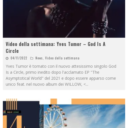
Video della settimana: Yves Tumor – God Is A
Circle
04/11/2022
News
,
Video della settimana
Yves Tumor è tornato con il nuovo attesissimo singolo God
Is a Circle, primo inedito dopo l'acclamato EP "The
Asymptotical World" del 2021 e dopo essere apparso come
unico feat. nel nuovo album dei WILLOW, <
...