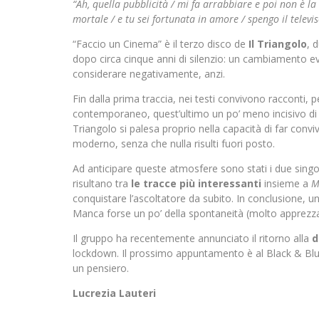
“Ah, quella pubblicità / mi fa arrabbiare e poi non è la
mortale / e tu sei fortunata in amore / spengo il televi
“Faccio un Cinema” è il terzo disco de
Il Triangolo
, 
dopo circa cinque anni di silenzio: un cambiamento ev
considerare negativamente, anzi.
Fin dalla prima traccia, nei testi convivono racconti, pe
contemporaneo, quest’ultimo un po’ meno incisivo di q
Triangolo si palesa proprio nella capacità di far conv
moderno, senza che nulla risulti fuori posto.
Ad anticipare queste atmosfere sono stati i due singo
risultano tra
le tracce più interessanti
insieme a
M
conquistare l’ascoltatore da subito. In conclusione, u
Manca forse un po’ della spontaneità (molto apprezzat
Il gruppo ha recentemente annunciato il ritorno alla
d
lockdown. Il prossimo appuntamento è al Black & Blue Fe
un pensiero.
Lucrezia Lauteri