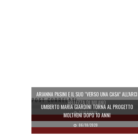
ARIANNA PASINI E IL SUO “VERSO UNA CASA” ALL’ARCI
POST CORRELATI
BELLEZZA DI MILANO
UMBERTO MARIA GIARDINI TORNA AL PROGETTO
17/03/2024
MOLTHENI DOPO 10 ANNI
06/10/2020