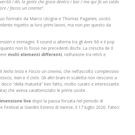
 verità / Ah, la gente che gioca dentro i bar / ma qui fa un caldo
sore / faccio un cinema”.
duo formato da Marco Ulcigrai e Thomas Paganini, uscito
idente rispetto ai loro primi lavori, ma non per questo da
nsieri e immagini. Il sound si alterna tra gli Anni ’60 e il pop
uanto non lo fosse nei precedenti dischi. La crescita de Il
ivere
molti elementi differenti
, nell’unione tra retrò e
li
Nella testa
e
Faccio un cinema
, che nell’ascolto complessivo
essico
,
Ivan
e
Il cielo.
Gli altri brani in scaletta non riescono a
n disco “della maturità” ben fatto, molto curato e interessante.
a) che aveva caratterizzato le prime uscite.
imensione live
dopo la pausa forzata nel periodo di
stival ai Giardini Estensi di Varese, il 17 luglio 2020. Fateci