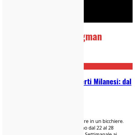
Cerca
Taggato
natalie bergman
Home
natalie bergman
Guida Settimanale ai Concerti Milanesi: dal
22 al 28 novembre
21/11/2021
Concerti Milanesi
La poesia è l’arte di far entrare il mare in un bicchiere.
(Italo Calvino) Ecco cosa fare a Milano dal 22 al 28
novembre 2021 con la nostra Guida Settimanale ai