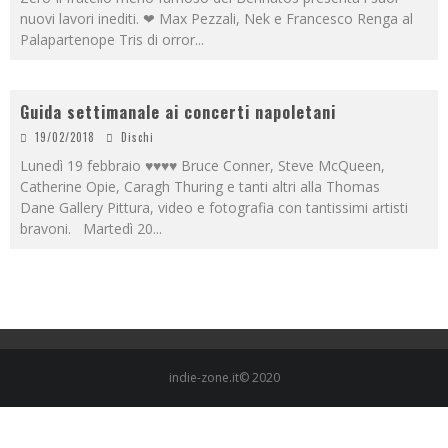
nuovi lavori inediti. ❤ Max Pezzali, Nek e Francesco Renga al
Palapartenope Tris di orror
...
Guida settimanale ai concerti napoletani
19/02/2018
Dischi
Lunedì 19 febbraio ♥♥♥♥ Bruce Conner, Steve McQueen,
Catherine Opie, Caragh Thuring e tanti altri alla Thomas
Dane Gallery Pittura, video e fotografia con tantissimi artisti
bravoni. Martedì 20
...
indie-zone.it© 2020