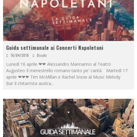
Guida settimanale ai Concerti Napoletani
16/04/2018
Dischi
Lunedì 16 aprile ❤❤ Alessandro Mannarino al Teatro
Augusteo Il menestrello romano tanto pe' cantà. Martedì 17
aprile ❤❤❤ Tim McMillan e Rachel Snow al Music Melody
Bar Il chitarrista austra
...