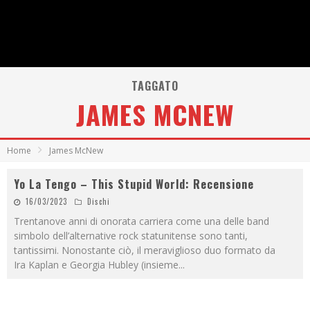
TAGGATO
JAMES MCNEW
Home
James McNew
Yo La Tengo – This Stupid World: Recensione
16/03/2023
Dischi
Trentanove anni di onorata carriera come una delle band
simbolo dell’alternative rock statunitense sono tanti,
tantissimi. Nonostante ciò, il meraviglioso duo formato da
Ira Kaplan e Georgia Hubley (insieme
...