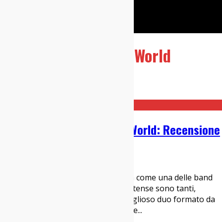
Cerca
Taggato
This Stupid World
Home
This Stupid World
Yo La Tengo – This Stupid World: Recensione
16/03/2023
Dischi
Trentanove anni di onorata carriera come una delle band
simbolo dell’alternative rock statunitense sono tanti,
tantissimi. Nonostante ciò, il meraviglioso duo formato da
Ira Kaplan e Georgia Hubley (insieme
...
indie-zone.it© 2020