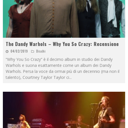
The Dandy Warhols – Why You So Crazy: Recensione
04/02/2019
Dischi
“Why You So Crazy” è il decimo album in studio dei Dandy
Warhols e suona esattamente come un album dei Dandy
Warhols. Persa la voce da ormai più di un decennio (ma non il
talento), Courtney Taylor Taylor ci
...