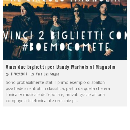
Vinci due biglietti per Dandy Warhols al Magnolia
11/02/2017
Viva Las Sfigas
Sono probabilmente stati il primo esempio di sballoni
psychedelici entrati in classifica, partiti da quella che era
l'unica tv musicale dell'epoca e, arrivati grazie ad una
compagnia telefonica alle orecchie pi
...