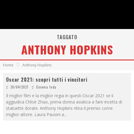
TAGGATO
ANTHONY HOPKINS
Home
Anthony Hopkins
Oscar 2021: scopri tutti i vincitori
26/04/2021
Cinema Indy
Il miglior film e la miglior regia in questi Oscar 2021 se li
aggiudica Chloé Zhao, prima donna asiatica a fare incetta di
statuette dorate. Anthony Hopkins ritira il premio come
miglior attore. Laura Pausini a
...