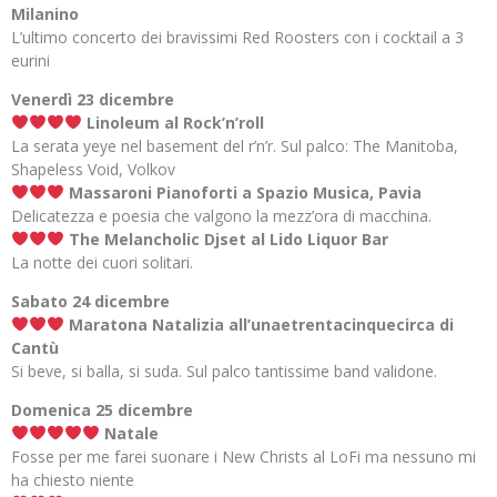
Milanino
L’ultimo concerto dei bravissimi Red Roosters con i cocktail a 3
eurini
Venerdì 23 dicembre
Linoleum al Rock’n’roll
La serata yeye nel basement del r’n’r. Sul palco: The Manitoba,
Shapeless Void, Volkov
Massaroni Pianoforti a Spazio Musica, Pavia
Delicatezza e poesia che valgono la mezz’ora di macchina.
The Melancholic Djset al Lido Liquor Bar
La notte dei cuori solitari.
Sabato 24 dicembre
Maratona Natalizia all’unaetrentacinquecirca di
Cantù
Si beve, si balla, si suda. Sul palco tantissime band validone.
Domenica 25 dicembre
Natale
Fosse per me farei suonare i New Christs al LoFi ma nessuno mi
ha chiesto niente