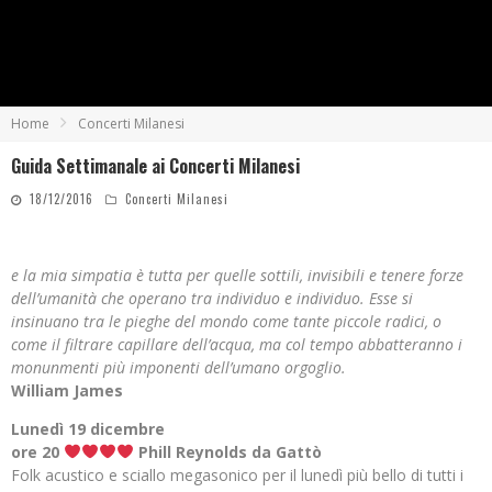
Home
Concerti Milanesi
Guida Settimanale ai Concerti Milanesi
18/12/2016
Concerti Milanesi
e la mia simpatia è tutta per quelle sottili, invisibili e tenere forze
dell’umanità che operano tra individuo e individuo. Esse si
insinuano tra le pieghe del mondo come tante piccole radici, o
come il filtrare capillare dell’acqua, ma col tempo abbatteranno i
monunmenti più imponenti dell’umano orgoglio.
William James
Lunedì 19 dicembre
ore 20
Phill Reynolds da Gattò
Folk acustico e sciallo megasonico per il lunedì più bello di tutti i