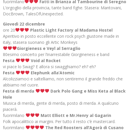
fuorimilano
Fatti in Brianza al Tambourine di Seregno
L’orgoglio della provincia, tante band fighe. Stasera: Mantovani,
DocBrown, TalesOfUnexpected.
Giovedì 22 dicembre
ore 20
Plastic Light Factory al Madama Hostel
Aperitivo in posto eccellente con rock psych giustone made in
italy, stasera suonano gli Artic Monkeys
Giorgieness e Veyl al Serraglio
80esimo concerto per l’inarrestabile Giorgineness e band
Festa
Void al Rocket
vi piace lo Swag? E allora si swagghiamo? eh? eh?
Festa
Elephunk alla’Atomic
Alcolizziamoci e saltelliamo, non sentiremo il grande freddo che
abbiamo nel cuore.
Festa di merda
Dark Polo Gang e Miss Keta al Black
Hole
Musica di merda, gente di merda, posto di merda. A qualcuno
piacerà.
fuorimilano
Matt Elliott e Mr.Henry al Gagarin
Folk apocalittico ai margini. Per tutto il resto c’è mastercard.
fuorimilano
The Red Roosters all’Agorà di Cusano