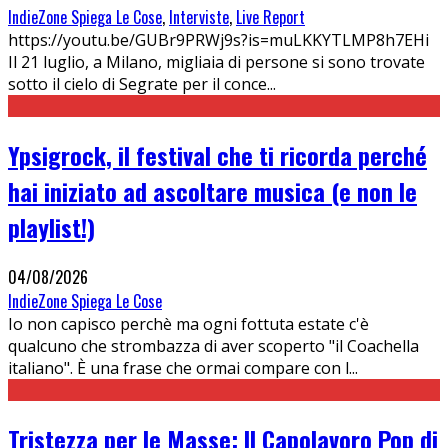
IndieZone Spiega Le Cose
,
Interviste
,
Live Report
https://youtu.be/GUBr9PRWj9s?is=muLKKYTLMP8h7EHi
Il 21 luglio, a Milano, migliaia di persone si sono trovate
sotto il cielo di Segrate per il conce
...
Ypsigrock, il festival che ti ricorda perché
hai iniziato ad ascoltare musica (e non le
playlist!)
04/08/2026
IndieZone Spiega Le Cose
Io non capisco perchè ma ogni fottuta estate c'è
qualcuno che strombazza di aver scoperto "il Coachella
italiano". È una frase che ormai compare con l
...
Tristezza per le Masse: Il Capolavoro Pop di