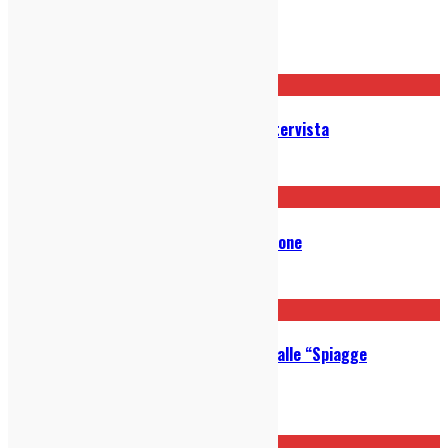
Moci – Morbido: Recensione
21/01/2021
Adelasia – 2021: Recensione + Intervista
13/10/2020
Declan McKenna – Zeros: Recensione
06/10/2020
Intervista ad Arashi: da X-Factor alle “Spiagge
Adriatiche”
03/03/2020