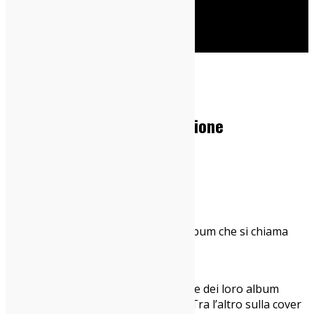
Cerca
Home
Dischi
Elasi – Campi Elasi: Recensione
13/01/2021
Dischi
,
Italia sì
Lei si chiama
Elasi
, e butta giù un album che si chiama
“Campi Elasi”.
Campi Elisi. Campi Elasi. Evabè.
Ormai i nomi d’arte degli emergenti e dei loro album
meriterebbero un saggio dedicato. Tra l’altro sulla cover