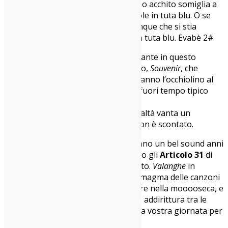
dell’album la nostra Elasi, che a primo acchito somiglia a
Levante
, fa le coreografie e le capriole in tuta blu. O se
non son coreografie, sembra comunque che si stia
divertendo un mondo. Ma sempre in tuta blu. Evabè 2#
Vediamo cosa ho trovato di interessante in questo
progetto. Sicuramente il primo pezzo,
Souvenir
, che
presenta una manciata di rime che fanno l’occhiolino al
rap della
Elettra Lamborghini
e al fuori tempo tipico
della trap. Detto
così sembra perdibilissimo, ma in realtà vanta un
arrangiamento più che ben fatto. Non è scontato.
Sentimentale Anarchia
e
Valanghe
hanno un bel sound anni
’90, oltre a ritmo e testi che ricordano gli
Articolo 31
di
“Così Com’è”. Ed è un bel complimento.
Valanghe
in
particolare riesce a distinguersi nel magma delle canzoni
dei ggggiovani che vogliono sfondare nella mooooseca, e
mi prende così tanto che me la salvo addirittura tra le
prefe: è figa! Investite tre minuti della vostra giornata per
ascoltarla.