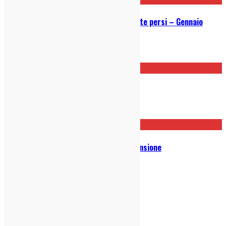
Musica Fresh – 4 dischi che vi siete persi – Gennaio
2020
30/01/2020
Wime – Lo0ser: Recensione
27/01/2020
Boy & Bear – Suck on Light: Recensione
29/11/2019
indie-zone.it© 2020