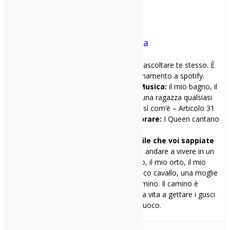
Marco Improta
Mi racconto in una frase:
Torna ad ascoltare te stesso. È
gratis. Non ci vuole neanche l’abbonamento a spotify.
I miei 3 locali preferiti per vedere Musica:
il mio bagno, il
mio soggiorno, la camera da letto di una ragazza qualsiasi
Il primo disco che ho comprato:
Così com’è – Articolo 31
Il primo disco che avrei voluto comprare:
I Queen cantano
Cristina D’Avena
Una cosa di me che penso sia inutile che voi sappiate
ma ve la racconto lo stesso:
Voglio andare a vivere in un
casale in campagna, col mio terreno, il mio orto, il mio
ipotetico cane Gianfranco, il mio ipotetico cavallo, una moglie
carina con le tette grandi e un camino. Il camino è
fondamentale eh, che voglio passare la vita a gettare i gusci
della frutta secca nel fuoco.