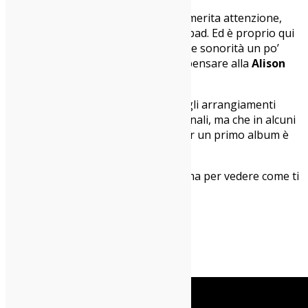
Anche l’ultima traccia,
Voli Pindarici
, merita attenzione,
dato che fa un po’ Tokyo Drift. Not bad. Ed è proprio qui
che la voce di Elasi, abbinata a queste sonorità un po’
elettroniche e po’ avvolgenti, mi fa pensare alla
Alison
Goldfrapp
dei tempi d’oro.
In generale si tratta di un album dagli arrangiamenti
lodevoli e dai testi non sempre originali, ma che in alcuni
casi raggiungono buoni risultati. Per un primo album è
più che accettabile.
Cara Elasi, ti aspettiamo alla prossima per vedere come ti
evolvi. Tipo Pokémon.
A presto eh.
Marco Improta