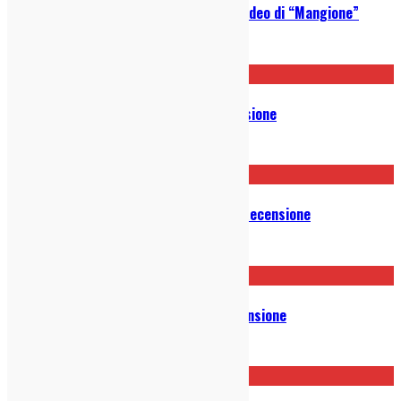
UnFauno: guarda in anteprima il video di “Mangione”
19/11/2025
Joan Thiele – Atto I, II, III: Recensione
17/11/2021
Gruff Rhys – Seeking New Gods: Recensione
02/06/2021
Margherita Vicario – Bingo: Recensione
25/05/2021