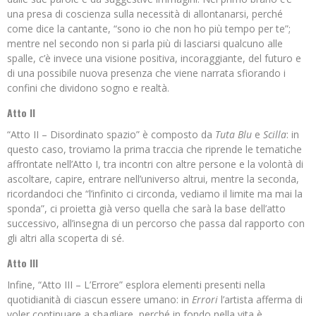
una presa di coscienza sulla necessità di allontanarsi, perché
come dice la cantante, “sono io che non ho più tempo per te”;
mentre nel secondo non si parla più di lasciarsi qualcuno alle
spalle, c’è invece una visione positiva, incoraggiante, del futuro e
di una possibile nuova presenza che viene narrata sfiorando i
confini che dividono sogno e realtà.
Atto II
“Atto II – Disordinato spazio” è composto da
Tuta Blu
e
Scilla
: in
questo caso, troviamo la prima traccia che riprende le tematiche
affrontate nell’Atto I, tra incontri con altre persone e la volontà di
ascoltare, capire, entrare nell’universo altrui, mentre la seconda,
ricordandoci che “l’infinito ci circonda, vediamo il limite ma mai la
sponda”, ci proietta già verso quella che sarà la base dell’atto
successivo, all’insegna di un percorso che passa dal rapporto con
gli altri alla scoperta di sé.
Atto III
Infine, “Atto III – L’Errore” esplora elementi presenti nella
quotidianità di ciascun essere umano: in
Errori
l’artista afferma di
voler continuare a sbagliare, perché in fondo nella vita è