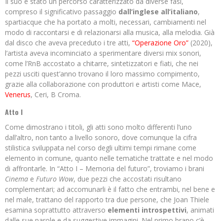
Il suo è stato un percorso caratterizzato da diverse fasi,
compreso il significativo passaggio
dall’inglese all’italiano
,
spartiacque che ha portato a molti, necessari, cambiamenti nel
modo di raccontarsi e di relazionarsi alla musica, alla melodia. Già
dal disco che aveva preceduto i tre atti,
“Operazione Oro”
(2020),
l’artista aveva incominciato a sperimentare diversi mix sonori,
come l’RnB accostato a chitarre, sintetizzatori e fiati, che nei
pezzi usciti quest’anno trovano il loro massimo compimento,
grazie alla collaborazione con produttori e artisti come Mace,
Venerus
, Ceri, B Croma.
Atto I
Come dimostrano i titoli, gli atti sono molto differenti l’uno
dall’altro, non tanto a livello sonoro, dove comunque la cifra
stilistica sviluppata nel corso degli ultimi tempi rimane come
elemento in comune, quanto nelle tematiche trattate e nel modo
di affrontarle. In “Atto I – Memoria del futuro”, troviamo i brani
Cinema
e
Futuro Wow
, due pezzi che accostati risultano
complementari; ad accomunarli è il fatto che entrambi, nel bene e
nel male, trattano del rapporto tra due persone, che Joan Thiele
esamina soprattutto attraverso
elementi introspettivi
, animati
dalle sue parole e da suggestive immagini. Nel primo brano c’è