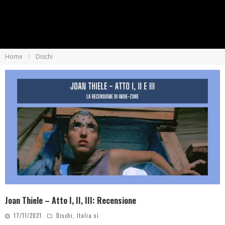
Home
Dischi
Joan Thiele – Atto I, II, III: Recensione
17/11/2021
Dischi
,
Italia sì