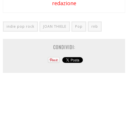
redazione
indie pop rock
JOAN THIELE
Pop
rnb
CONDIVIDI: