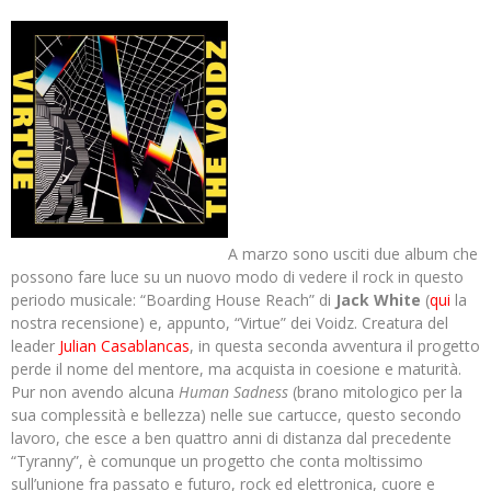
A marzo sono usciti due album che
possono fare luce su un nuovo modo di vedere il rock in questo
periodo musicale: “Boarding House Reach” di
Jack White
(
qui
la
nostra recensione) e, appunto, “Virtue” dei Voidz. Creatura del
leader
Julian Casablancas
, in questa seconda avventura il progetto
perde il nome del mentore, ma acquista in coesione e maturità.
Pur non avendo alcuna
Human Sadness
(brano mitologico per la
sua complessità e bellezza) nelle sue cartucce, questo secondo
lavoro, che esce a ben quattro anni di distanza dal precedente
“Tyranny”, è comunque un progetto che conta moltissimo
sull’unione fra passato e futuro, rock ed elettronica, cuore e