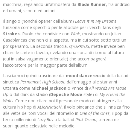
macchina, regalando un’atmosfera da
Blade Runner
, fra androidi
ed umani, scontri ed unioni.
Il singolo (nonché opener dell’album)
Leave It In My Dreams
funziona come specchio per le allodole per i vecchi fans degli
Strokes.
Ruolo che condivide con
Wink
, mostrando un Julian
Casablancas che non ci si aspetta, ma in cui sotto sotto tutti un
po’ speriamo. La seconda traccia,
QYURRYUS,
mette invece ben
chiare le carte in tavola, rivelando una sorta di ritorno al futuro
(qui in salsa vagamente orientale) che accompagnerà
l’ascoltatore per la maggior parte dell’album.
Lasciamoci quindi trascinare dal
mood danzereccio
della ballad
sintetica
Permanent High School
, dall’omaggio alle star anni
Ottanta come
Michael Jackson
o Prince di
All Wordz Are Made
Up
o dal dark da stadio (
Depeche Mode
style) di
My Friend the
Walls
. Come non citare poi il personale modo di attingere alla
cultura hip hop di
ALieNNatioN
, il volo pindarico che si innalza fino
alle vette dei toni vocali del ritornello in
One of the Ones
, il pop da
terzo millennio di
Lazy Boy
o la ballad
Pink Ocean
, terrena nei
suoni quanto celestiale nelle melodie.