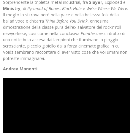
Sorprendente la tripletta metal industrial, fra
Slayer
, Exploited e
Ministry
, di
Pyramid of Bones
,
Black Hole
e
We’re Where We Were
.
Il meglio lo si trova però nella pace e nella bellezza folk della
ballad voce e chitarra
Think Before You Drink
, ennesima
dimostrazione della classe pura dell’ex salvatore del rock’n’roll
newyorkese, così come nella conclusiva
Pointlessness
: ritratto di
una notte buia accesa dai lampioni che illuminano la pioggia
scrosciante, piccolo gioiello dalla forza cinematografica in cui i
Voidz sembrano raccontare di aver visto cose che voi umani non
potreste immaginarvi.
Andrea Manenti