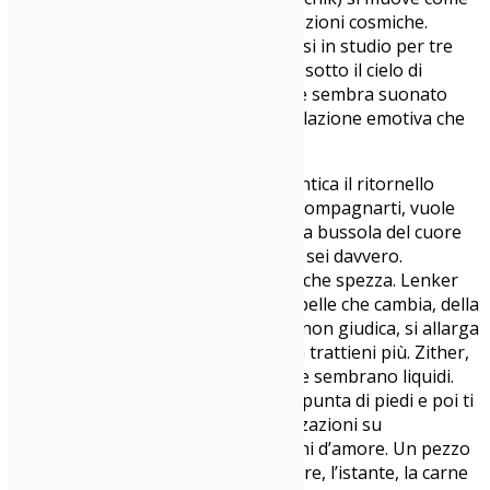
in trance, tra psichedelia folk e vibrazioni cosmiche.
Hanno chiamato dieci musicisti, chiusi in studio per tre
settimane come in un rituale tribale sotto il cielo di
Manhattan. Il risultato? Un disco che sembra suonato
dagli spiriti. Ogni pezzo è una costellazione emotiva che
si schiude come un fiore sotto acido.
Dimentica le strofe canoniche, dimentica il ritornello
facile:
Double Infinity
non vuole accompagnarti, vuole
confonderti, sballarti, farti perdere la bussola del cuore
per ritrovarti nudo davanti a ciò che sei davvero.
“Incomprehensible”
è un’apertura che spezza. Lenker
canta del corpo che invecchia, della pelle che cambia, della
lingua come prigione. Ma la musica non giudica, si allarga
come un respiro che finalmente non trattieni più. Zither,
percussioni astrali, sintetizzatori che sembrano liquidi.
Laraaji (leggenda ambient) entra in punta di piedi e poi ti
scaraventa nel sogno: le sue vocalizzazioni su
“Grandmother” sembrano canti alieni d’amore. Un pezzo
che celebra ciò che sparisce — l’amore, l’istante, la carne