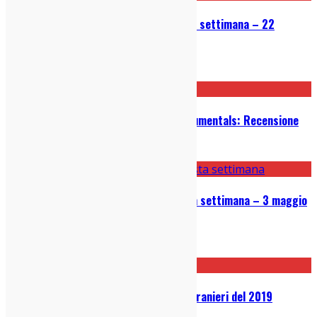
Le 5 canzoni bomba uscite questa settimana – 22
novembre 2021
22/11/2021
Adrianne Lenker – Songs & Instrumentals: Recensione
05/01/2021
Le 5 Canzoni bomba uscite questa settimana – 3 maggio
2020
03/05/2020
Classifiche: i migliori 25 dischi stranieri del 2019