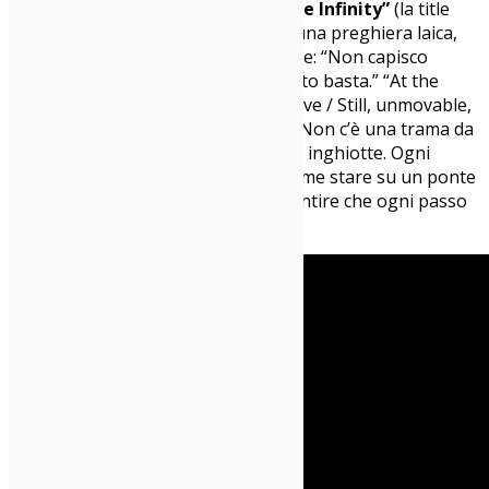
in resurrezioni emotive. E su
“Double Infinity”
(la title
track), ti accorgi che tutto il disco è una preghiera laica,
un tentativo disperato e lucido di dire: “Non capisco
niente, ma so che amo. E forse questo basta.” “At the
center of the picture / Is the one I love / Still, unmovable,
unchanging.” È lì che tutto esplode. Non c’è una trama da
seguire, ma un flusso emotivo che ti inghiotte. Ogni
ascolto apre una porta diversa. È come stare su un ponte
che collega il passato al futuro, e sentire che ogni passo
che fai potrebbe cambiare il mondo.