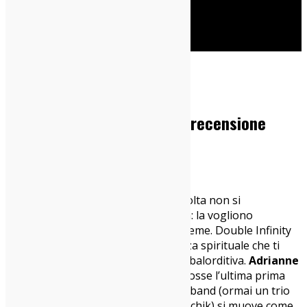
Cerca
Home
Dischi
Big Thief – Double Infinity: recensione
11/09/2025
Dischi
I
Big Thief
sono tornati. E questa volta non si
accontentano di accarezzarti l’anima: la vogliono
scorticare, accendere, rimettere insieme. Double Infinity
non è solo un album, è un’esperienza spirituale che ti
prende a schiaffi con una dolcezza sbalorditiva.
Adrianne
Lenker
canta come se ogni parola fosse l’ultima prima
dell’estinzione, mentre il resto della band (ormai un trio
dopo l’addio del bassista Max Oleartchik) si muove come