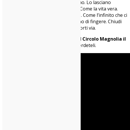
cambiano il loro suono: lo spalancano. Lo lasciano
respirare, contaminare, dissolversi. Come la vita vera.
Come le emozioni che ci spaventano. Come l’infinito che ci
guarda negli occhi quando smettiamo di fingere. Chiudi
gli occhi, premi play, e lascia che ti porti via.
La band porterà il disco sul palco del
Circolo Magnolia il
14 giugno
, segnate la data e non perdeteli.