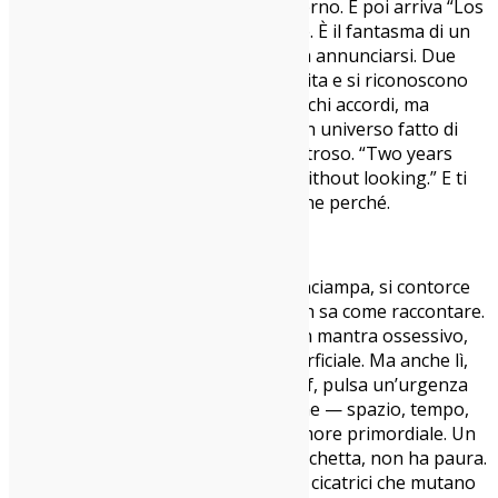
— e proprio per questo lo rende eterno. E poi arriva “Los
Angeles”, che ti devasta con il niente. È il fantasma di un
amore che ritorna, anni dopo, senza annunciarsi. Due
persone che si rivedono dopo una vita e si riconoscono
subito, senza bisogno di parlare. Pochi accordi, ma
sembrano bastare per ricostruire un universo fatto di
silenzi, sguardi, strade percorse a ritroso. “Two years
feels like forever / But I know you without looking.” E ti
viene da piangere, senza sapere bene perché.
Compra il vinile
Non è tutto perfetto, no.
“Words”
inciampa, si contorce
sotto il peso di un’emozione che non sa come raccontare.
“No Fear”
gira su sé stessa come un mantra ossessivo,
troppo semplice forse, troppo superficiale. Ma anche lì,
sotto la scorza apparentemente naïf, pulsa un’urgenza
reale: quella di annullare ogni confine — spazio, tempo,
lingua, nazione — e tornare a un amore primordiale. Un
amore che non ha forma, non ha etichetta, non ha paura.
La Lenker non scrive canzoni: scrive cicatrici che mutano