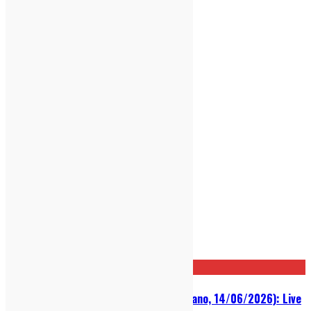
Post correlati
Big Thief @ Circolo Magnolia (Milano, 14/06/2026): Live