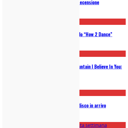
Buck Meek – Haunted Mountain: recensione
28/08/2023
Kaiser Chiefs: ecco il nuovo singolo “How 2 Dance”
04/11/2022
Big Thief – Dragon New Warm Mountain I Believe In You:
Recensione
17/02/2022
Bloc Party – Alpha Games: nuovo disco in arrivo
02/12/2021