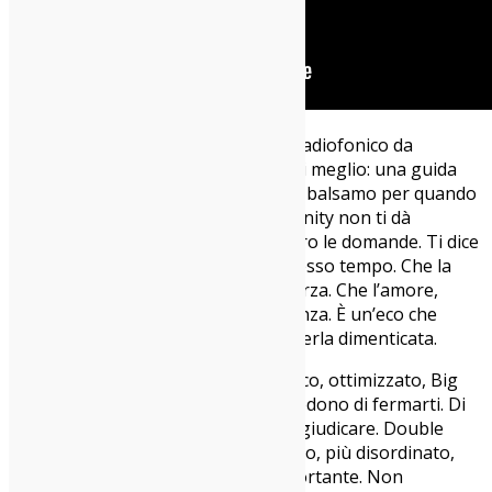
E sì, magari non troverai il singolo radiofonico da
canticchiare. Ma troverai qualcosa di meglio: una guida
per sopravvivere ai giorni storti. Un balsamo per quando
non sai più cosa sentire. Double Infinity non ti dà
risposte, ma ti insegna a stare dentro le domande. Ti dice
che si può essere persi e vivi allo stesso tempo. Che la
fragilità non è una colpa, ma una forza. Che l’amore,
quello vero, non ha forma né scadenza. È un’eco che
ritorna, anche quando pensavi di averla dimenticata.
In un’epoca dove tutto è veloce, cinico, ottimizzato, Big
Thief si mettono di traverso e ti chiedono di fermarti. Di
ascoltare davvero. Di sentire senza giudicare. Double
Infinity è il loro album più coraggioso, più disordinato,
più umano. E forse anche il più importante. Non