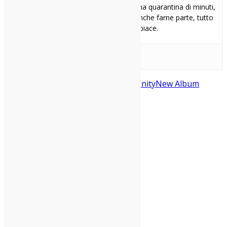
vale davvero la pena ascoltare e, per una quarantina di minuti,
il mondo torna ad avere un senso. E anche farne parte, tutto
sommato, non mi dispiace.
Adrienne Lenker
big thief
Double Infinity
New Album
Condividi: