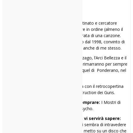
tum
smemorato cronico, sognatore ostinato e cercatore
compulsivo di dischi capaci di rimettere in ordine (almeno il
mio) mondo, nonfoss’altro per la durata di una canzone.
Bazzico questo meraviglioso postaccio dal 1998, convinto di
essere sempre indie prima degli altri, anche di me stesso.
I miei 3 rifugi sonori:
Il Bloom di Mezzago, l’Arci Bellezza e il
Gagarin a Busto Arsizio. Nel cuore però rimarranno per sempre
Spazio Musica a Pavia e il Babylonia in quel di Ponderano, nel
Biellese.
Il primo disco comprato:
la cassetta con il retrocopertina
non censurato di
Appetite for Destruction
dei Guns.
Il primo disco che avrei voluto comprare:
I Mostri di
Thimothy dei Motorpsycho.
Una cosa che probabilmente non vi servirà sapere:
parafrasando John Fante, ogni tanto mi sembra di intravedere
il lato più tragicomico dell’esistenza. Poi metto su un disco che