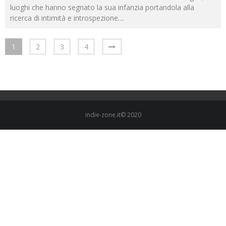
luoghi che hanno segnato la sua infanzia portandola alla
ricerca di intimità e introspezione.
...
1
2
3
4
indie-zone.it© 2020