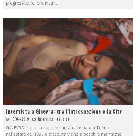
progressive, le loro incur
...
Intervista a Ginevra: tra l’introspezione e la City
15/04/2019
Interviste
,
Italia sì
GINEVRA è una cantante e cantautrice nata a Torino
nell’estate del 1993 e cresciuta vicino a boschi e montagne,