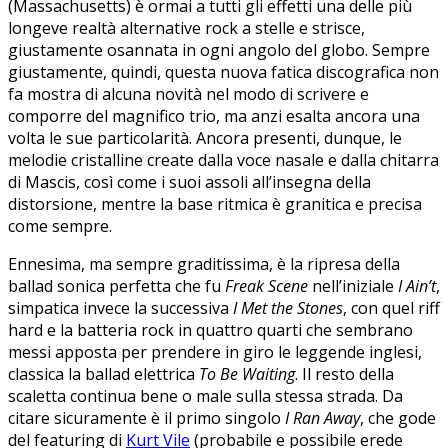
(Massachusetts) è ormai a tutti gli effetti una delle più
longeve realtà alternative rock a stelle e strisce,
giustamente osannata in ogni angolo del globo. Sempre
giustamente, quindi, questa nuova fatica discografica non
fa mostra di alcuna novità nel modo di scrivere e
comporre del magnifico trio, ma anzi esalta ancora una
volta le sue particolarità. Ancora presenti, dunque, le
melodie cristalline create dalla voce nasale e dalla chitarra
di Mascis, così come i suoi assoli all’insegna della
distorsione, mentre la base ritmica è granitica e precisa
come sempre.
Ennesima, ma sempre graditissima, è la ripresa della
ballad sonica perfetta che fu
Freak Scene
nell’iniziale
I Ain’t
,
simpatica invece la successiva
I Met the Stones
, con quel riff
hard e la batteria rock in quattro quarti che sembrano
messi apposta per prendere in giro le leggende inglesi,
classica la ballad elettrica
To Be Waiting
. Il resto della
scaletta continua bene o male sulla stessa strada. Da
citare sicuramente è il primo singolo
I Ran Away
, che gode
del featuring di
Kurt Vile
(probabile e possibile erede