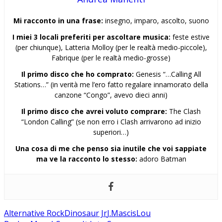
Mi racconto in una frase:
insegno, imparo, ascolto, suono
I miei 3 locali preferiti per ascoltare musica:
feste estive
(per chiunque), Latteria Molloy (per le realtà medio-piccole),
Fabrique (per le realtà medio-grosse)
Il primo disco che ho comprato:
Genesis “…Calling All
Stations…” (in verità me l’ero fatto regalare innamorato della
canzone “Congo”, avevo dieci anni)
Il primo disco che avrei voluto comprare:
The Clash
“London Calling” (se non erro i Clash arrivarono ad inizio
superiori…)
Una cosa di me che penso sia inutile che voi sappiate
ma ve la racconto lo stesso:
adoro Batman
Alternative Rock
Dinosaur Jr
J.Mascis
Lou