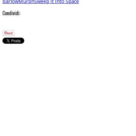
Barlow
Murph
Sweep It Into Space
Condividi: