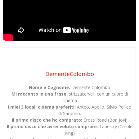
DementeColombo
Nome e Cognome:
Demente Colombo
Mi racconto in una frase:
strizzacervelli con un cuore di
cinema
I miei 3 locali cinema preferiti:
Anteo, Apollo, Silvio Pellico
di Saronno.
Il primo disco che ho comprato:
Cross Road (Bon Jovi)
Il primo disco che avrei voluto comprare:
Tapestry (Carole
King)