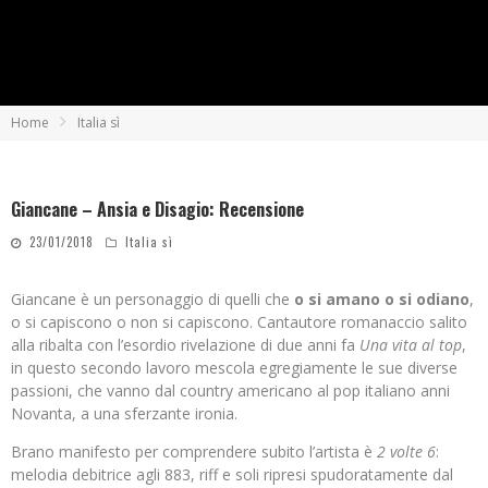
Home
Italia sì
Giancane – Ansia e Disagio: Recensione
23/01/2018
Italia sì
Giancane è un personaggio di quelli che
o si amano o si odiano
,
o si capiscono o non si capiscono. Cantautore romanaccio salito
alla ribalta con l’esordio rivelazione di due anni fa
Una vita al top
,
in questo secondo lavoro mescola egregiamente le sue diverse
passioni, che vanno dal country americano al pop italiano anni
Novanta, a una sferzante ironia.
Brano manifesto per comprendere subito l’artista è
2 volte 6
:
melodia debitrice agli 883, riff e soli ripresi spudoratamente dal