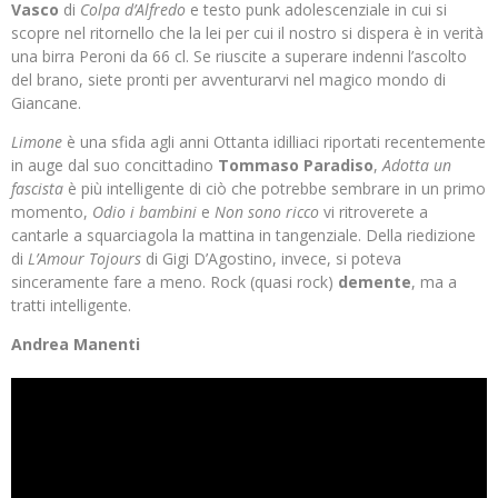
Vasco
di
Colpa d’Alfredo
e testo punk adolescenziale in cui si
scopre nel ritornello che la lei per cui il nostro si dispera è in verità
una birra Peroni da 66 cl. Se riuscite a superare indenni l’ascolto
del brano, siete pronti per avventurarvi nel magico mondo di
Giancane.
Limone
è una sfida agli anni Ottanta idilliaci riportati recentemente
in auge dal suo concittadino
Tommaso Paradiso
,
Adotta un
fascista
è più intelligente di ciò che potrebbe sembrare in un primo
momento,
Odio i bambini
e
Non sono ricco
vi ritroverete a
cantarle a squarciagola la mattina in tangenziale. Della riedizione
di
L’Amour Tojours
di Gigi D’Agostino, invece, si poteva
sinceramente fare a meno. Rock (quasi rock)
demente
, ma a
tratti intelligente.
Andrea Manenti