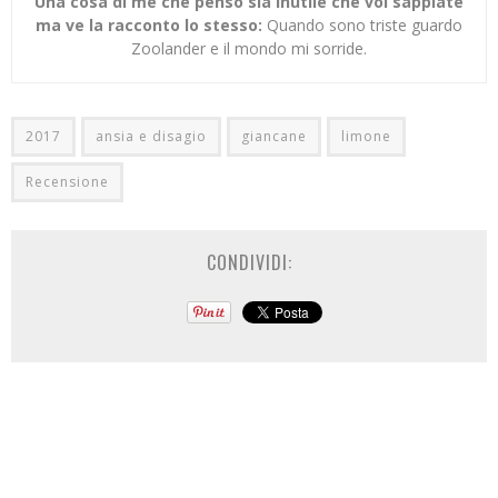
Una cosa di me che penso sia inutile che voi sappiate
ma ve la racconto lo stesso:
Quando sono triste guardo
Zoolander e il mondo mi sorride.
2017
ansia e disagio
giancane
limone
Recensione
CONDIVIDI: