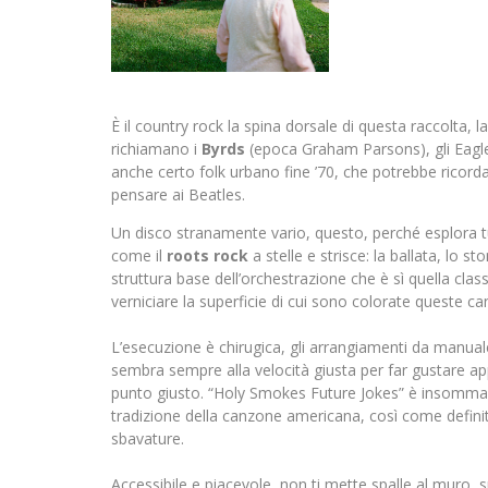
È il country rock la spina dorsale di questa raccolta, 
richiamano i
Byrds
(epoca Graham Parsons), gli Eagles
anche certo folk urbano fine ’70, che potrebbe ricorda
pensare ai Beatles.
Un disco stranamente vario, questo, perché esplora tu
come il
roots rock
a stelle e strisce: la ballata, lo 
struttura base dell’orchestrazione che è sì quella class
verniciare la superficie di cui sono colorate queste ca
L’esecuzione è chirugica, gli arrangiamenti da manual
sembra sempre alla velocità giusta per far gustare ap
punto giusto. “Holy Smokes Future Jokes” è insomma u
tradizione della canzone americana, così come definit
sbavature.
Accessibile e piacevole, non ti mette spalle al mur