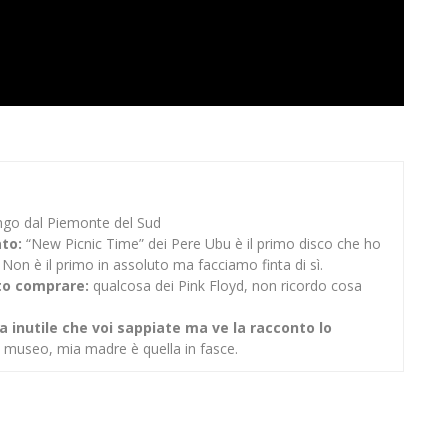
go dal Piemonte del Sud
ato:
“New Picnic Time” dei Pere Ubu è il primo disco che ho
on è il primo in assoluto ma facciamo finta di sì.
uto comprare:
qualcosa dei Pink Floyd, non ricordo cosa
 inutile che voi sappiate ma ve la racconto lo
n museo, mia madre è quella in fasce.