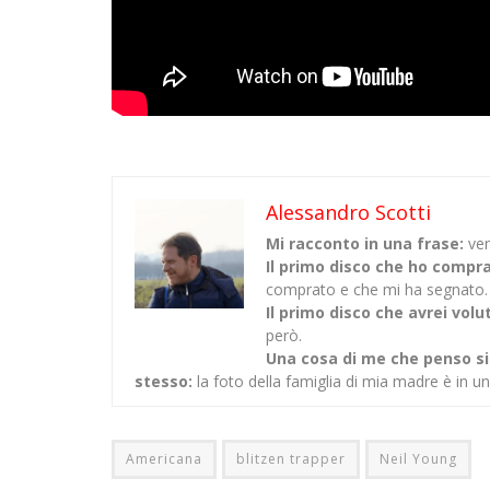
Alessandro Scotti
Mi racconto in una frase:
ven
Il primo disco che ho compr
comprato e che mi ha segnato. N
Il primo disco che avrei vol
però.
Una cosa di me che penso sia
stesso:
la foto della famiglia di mia madre è in u
Americana
blitzen trapper
Neil Young