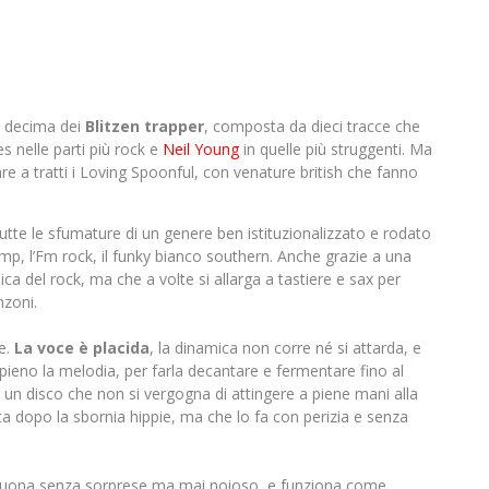
la decima dei
Blitzen trapper
, composta da dieci tracce che
 nelle parti più rock e
Neil Young
in quelle più struggenti. Ma
re a tratti i Loving Spoonful, con venature british che fanno
tte le sfumature di un genere ben istituzionalizzato e rodato
stomp, l’Fm rock, il funky bianco southern. Anche grazie a una
ica del rock, ma che a volte si allarga a tastiere e sax per
nzoni.
e.
La voce è placida
, la dinamica non corre né si attarda, e
pieno la melodia, per farla decantare e fermentare fino al
n disco che non si vergogna di attingere a piene mani alla
a dopo la sbornia hippie, ma che lo fa con perizia e senza
o, suona senza sorprese ma mai noioso, e funziona come