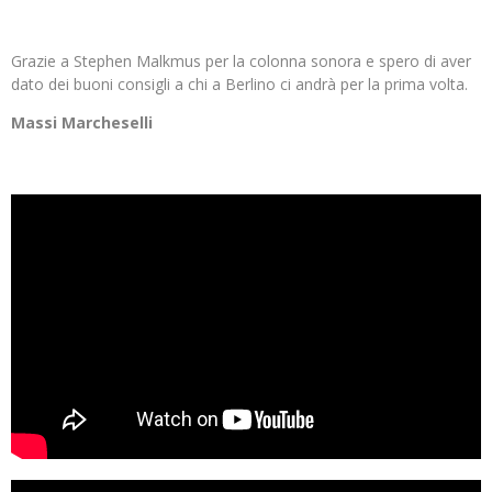
Grazie a Stephen Malkmus per la colonna sonora e spero di aver
dato dei buoni consigli a chi a Berlino ci andrà per la prima volta.
Massi Marcheselli