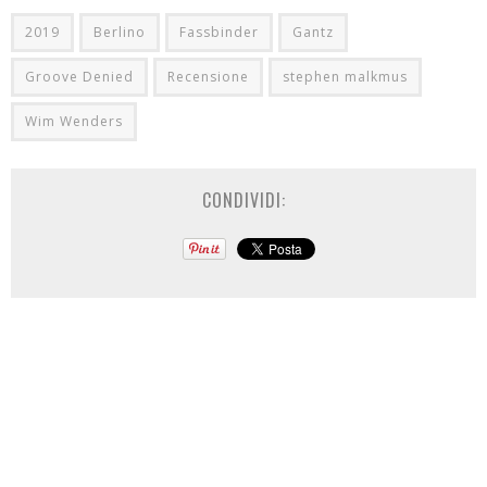
2019
Berlino
Fassbinder
Gantz
Groove Denied
Recensione
stephen malkmus
Wim Wenders
CONDIVIDI: