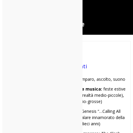
Andrea Manenti
Mi racconto in una frase:
insegno, imparo, ascolto, suono
I miei 3 locali preferiti per ascoltare musica:
feste estive
(per chiunque), Latteria Molloy (per le realtà medio-piccole),
Fabrique (per le realtà medio-grosse)
Il primo disco che ho comprato:
Genesis “…Calling All
Stations…” (in verità me l’ero fatto regalare innamorato della
canzone “Congo”, avevo dieci anni)