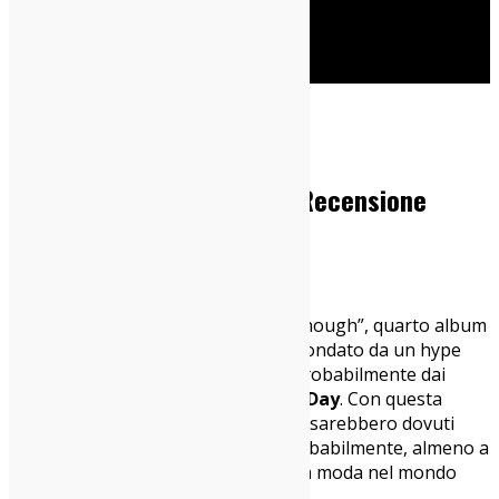
Cerca
Home
Dischi
Turnstile – Never Enough: Recensione
01/07/2025
Dischi
Già prima di uscire questo “Never Enough”, quarto album
in carriera dei Turnstile, è stato circondato da un hype
che in ambito punk non si vedeva probabilmente dai
tempi di “American Idiot” dei
Green Day
. Con questa
nuova fatica discografica i Turnstile sarebbero dovuti
diventare grandi, anzi enormi, e probabilmente, almeno a
livello social, di critica e di essere alla moda nel mondo
giovanile, lo sono diventati davvero.