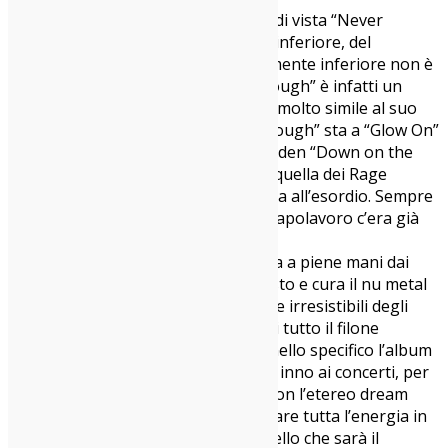
Musicalmente? Sotto questo punto di vista “Never
Enough” è una
copia
, leggermente inferiore, del
precedente “Glow On”. Anzi, leggermente inferiore non è
manco davvero corretto. “Never Enough” è infatti un
bellissimo album ma davvero molto molto simile al suo
predecessore. Per capirci “Never Enough” sta a “Glow On”
come nella discografia dei Soundgarden “Down on the
Upside” sta a “Superunknown” o in quella dei Rage
Agaisnt the Machine “Evil Empire” sta all’esordio. Sempre
di grandissimi album si parla, ma il capolavoro c’era già
stato.
“Never Enough” quindi coglie ancora a piene mani dai
magnifici nineties fondendo con gusto e cura il nu metal
emotivo dei
Deftones
con le melodie irresistibili degli
Smashing Pumpkins
e l’hardcore di tutto il filone
californiano. Andando un poco più nello specifico l’album
inizia con la title track, sicuro nuovo inno ai concerti, per
poi chiudersi dopo tre quarti d’ora con l’etereo dream
pop di
Magic Man
, quasi a voler lasciare tutta l’energia in
sospeso, pronta ad esplodere in quello che sarà il