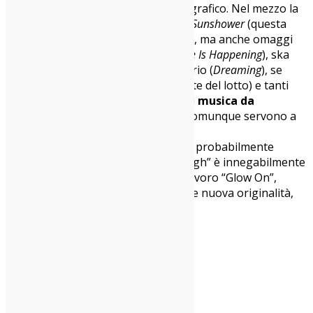
prossimo tassello di percorso discografico. Nel mezzo la
furia irresistibile di brani quali
Sole
,
Sunshower
(questa
con un finale hippie assurdo) e
Birds
, ma anche omaggi
manco troppo velati a
Weezer
(
Time Is Happening
), ska
punk seppur senza ska vero e proprio (
Dreaming
), se
stessi (
Dull
, forse il brano più potente del lotto) e tanti
(troppi?) inframezzi rilassanti tipo di
musica da
congresso yoga losangelino
che comunque servono a
riprendere il fiato.
In definitiva? Dovessimo usare i voti probabilmente
saremmo sull’8 perchè “Never Enough” è innegabilmente
un ottimo lavoro, ma il 10 del capolavoro “Glow On”,
causa mancanza di nuovo coraggio e nuova originalità,
purtroppo non si è ripetuto.