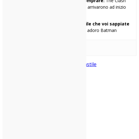
Il primo disco che avrei voluto comprare:
The Clash
“London Calling” (se non erro i Clash arrivarono ad inizio
superiori…)
Una cosa di me che penso sia inutile che voi sappiate
ma ve la racconto lo stesso:
adoro Batman
hardcore
never enough
nineties
Turnstile
Condividi: