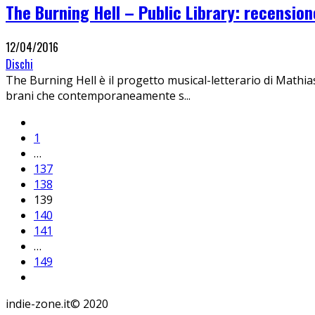
The Burning Hell – Public Library: recension
12/04/2016
Dischi
The Burning Hell è il progetto musical-letterario di Mathi
brani che contemporaneamente s
...
1
…
137
138
139
140
141
…
149
indie-zone.it© 2020