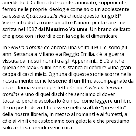
aneddoto di Collini adolescente: annoiato, supponente,
fermo nelle proprie ideologie come solo un adolescente
sa essere.
Qualcosa sulla vita
chiude questo lungo EP.
Viene introdotta come un atto d’amore per la canzone
scritta nel 1997 dai
Massimo Volume
. Un brano delicato
che gioca con i ricordi e con la voglia di dimenticare.
In
Servizio d’ordine
c’è ancora una volta il PCI, ci sono gli
anni Settanta a Milano e a Reggio Emilia, c’è la guerra
vissuta dai nostri nonni tra gli Appennini… E c’è anche
quella che Max Collini non si stanca di definire «una gran
ceppa di cazzi miei». Ognuna di queste storie scorre nella
nostra mente come le
scene di un film
, accompagnate da
una colonna sonora perfetta. Come
Austerità
,
Servizio
d’ordine
è uno di quei dischi che sentiamo di dover
toccare, perché ascoltarlo è un po’ come leggere un libro.
Il suo posto dovrebbe essere nello scaffale “prescelto”
della nostra libreria, in mezzo ai romanzi e ai fumetti, ai
cd e ai vinili che custodiamo con gelosia e che prestiamo
solo a chi sa prendersene cura.