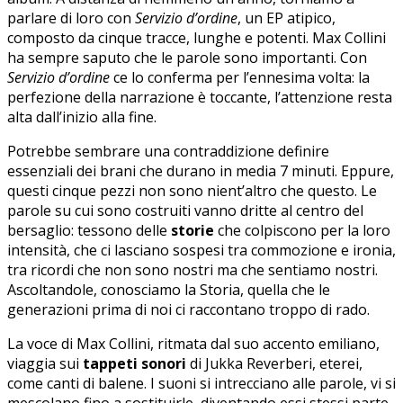
parlare di loro con
Servizio d’ordine
, un EP atipico,
composto da cinque tracce, lunghe e potenti. Max Collini
ha sempre saputo che le parole sono importanti. Con
Servizio d’ordine
ce lo conferma per l’ennesima volta: la
perfezione della narrazione è toccante, l’attenzione resta
alta dall’inizio alla fine.
Potrebbe sembrare una contraddizione definire
essenziali dei brani che durano in media 7 minuti. Eppure,
questi cinque pezzi non sono nient’altro che questo. Le
parole su cui sono costruiti vanno dritte al centro del
bersaglio: tessono delle
storie
che colpiscono per la loro
intensità, che ci lasciano sospesi tra commozione e ironia,
tra ricordi che non sono nostri ma che sentiamo nostri.
Ascoltandole, conosciamo la Storia, quella che le
generazioni prima di noi ci raccontano troppo di rado.
La voce di Max Collini, ritmata dal suo accento emiliano,
viaggia sui
tappeti sonori
di Jukka Reverberi, eterei,
come canti di balene. I suoni si intrecciano alle parole, vi si
mescolano fino a sostituirle, diventando essi stessi parte