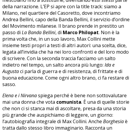
della narrazione. L’EP si apre con la title track: siamo a
Milano, nel quartiere del Casoretto, dove incontriamo
Andrea Bellini, capo della Banda Bellini, il servizio d’ordine
del Movimento milanese. Il brano prende in prestito un
passo di
La Banda Bellini
, di
Marco Philopat
. Non è la
prima volta che, in un suo lavoro, Max Collini mette
insieme testi propri a testi di altri autori: una scelta, dice,
legata all’invidia che ha nei loro confronti e del loro modo
di scrivere.
Con la seconda traccia facciamo un salto
indietro nel tempo, un salto ancora più lungo:
Ida e
Augusta
ci parla di guerra e di resistenza, di frittate e di
buona educazione. Come ogni altro brano, ci fa restare di
sasso.
Elena e i Nirvana
spiega perché è bene non sottovalutare
mai una donna che vota
comunista
. È una di quelle storie
che non ci si stanca mai di ascoltare, presa da una storia
più grande che auspichiamo di leggere, un giorno:
l’autobiografia integrale di Max Collini. Anche
Borghesia
è
tratta dallo stesso libro immaginario. Racconta un