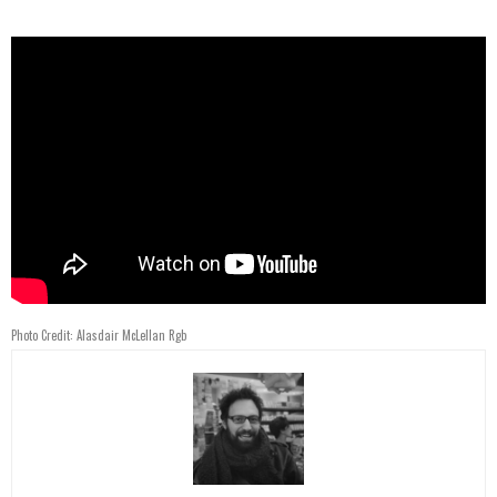
Photo Credit: Alasdair McLellan Rgb