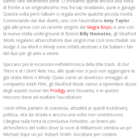
sanno fare veramente bene. Ci troviamo quindi ancora una volta
di fronte a un originalissimo mix fra rap stradaiolo, punk e garage.
Questa volta però l’album ci regala anche qualche piccola novità.
Cominciando dai due duetti, uno con l’australiana
Amy Taylor
(già alle prese con un recente singolo dei
Viagra Boys
) e uno con
la nuova stella underground di Bristol
Billy Nomates
, gli Sleaford
Mods regalano all’ascoltatore due singoli mai così orecchiabili: sia
Nudge It
sia
Mork n Mindy
sono infatti destinati a far ballare i fan
del duo per gli anni a venire.
Spiccano poi le incursioni nell’elettronica della title track, di
Out
There
e di
I Don’t Rate You
, alle quali non si può non aggiungere la
già citata
Mork n Mindy
. Quasi come un doveroso omaggio al
compianto Keith Flint, gli Sleaford Mods vanno a riprendere alcuni
degli aspetti sonori dei
Prodigy
anni Novanta, e in questo
riescono bene ad esaltare l’ascoltatore.
I testi infine parlano di coerenza, attualità (e quindi lockdown),
politica, vita da strada e ancora una volta non smentiscono.
Ciliegina sulla torta la conclusiva
Fishcakes
, un brano più
atmosferico del solito dove la voce di Williamson sembra un po’
Michael Stipe un po’ Robert Smith. Ascoltare per credere.