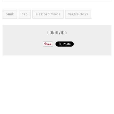
punk
rap
sleaford mods
Viagra Boys
CONDIVIDI: