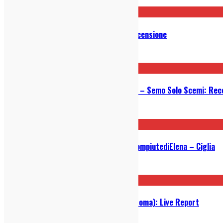
24/12/2019
Michael Kiwanuka – Kiwanuka: Recensione
19/11/2019
Bobby Joe Long’s Friendship Party – Semo Solo Scemi: Rec
18/11/2019
Video della settimana: LefrasiincompiutediElena – Ciglia
13/11/2019
Dimartino @ Na cosetta Estiva (Roma): Live Report