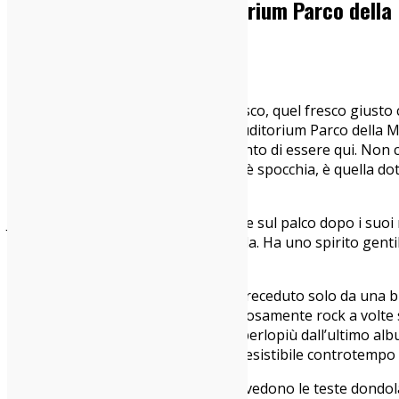
Michael Kiwanuka @Auditorium Parco della M
23/06/2017
Live Report
Siamo in tanti, non in troppi. C’è fresco, quel fresco giusto 
birre all’ingresso della Cavea dell’ Auditorium Parco della 
A Michael Kiwanuka non importa tanto di essere qui. Non ca
davanti a centinaia di persone. Non è spocchia, è quella do
chiamata talento.
Jeans e camicia a quadri, Michael sale sul palco dopo i suoi
scena, la condivide pur sovrastandola. Ha uno spirito gentile
densa di emozioni.
“Cold Little Hearth” apre le danze, preceduto solo da una b
malinconia, danze soul a volte rabbiosamente rock a volte 
E 90 minuti volano così, tra brani – perlopiù dall’ultimo al
basso -, tra mani che battono un irresistibile controtempo 
Il pubblico è totalmente lì con lui, si vedono le teste dondo