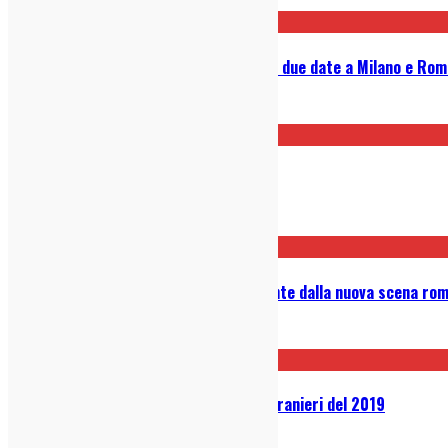
The National a Giugno in Italia per due date a Milano e Ro
10/11/2023
Intervista a Leo Pari
06/12/2021
Intervista ai Googa: pop intelligente dalla nuova scena ro
01/07/2020
Classifiche: i migliori 25 dischi stranieri del 2019