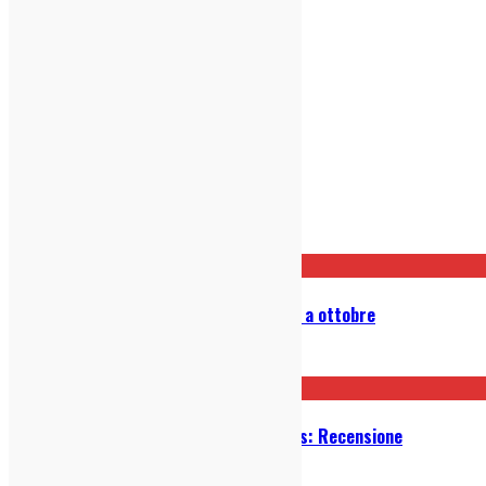
Post correlati
Preoccupations: tre date in Italia a ottobre
23/04/2025
Michael Kiwanuka – Small Changes: Recensione
21/01/2025