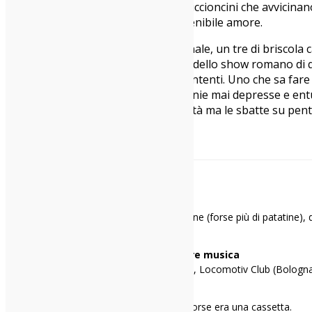
che (quasi) non mi infastidiscono i piccioncini che avvicin
loro grande e a quanto pare incontenibile amore.
Il bis è inevitabile, ed è una chicca finale, un tre di brisc
Un finale che è il perfetto riassunto dello show romano di q
ma incredibile finezza di animo e di intenti. Uno che sa fare
dall’Uganda del suo sangue malinconie mai depresse e entu
Uno che non nasconde le sue fragilità ma le sbatte su pent
occhi.
a cura di Giulia Zanichelli
Giulia Zanichelli
Mi racconto in una frase
Famelica divoratrice di musica e patatine (forse più di patatine),
e affini).
I miei 3 locali preferiti per ascoltare musica
Auditorium Parco della Musica (Roma), Locomotiv Club (Bologna)
Il primo disco che ho comprato
“Squérez?” dei Lunapop, a 10 anni. O forse era una cassetta.