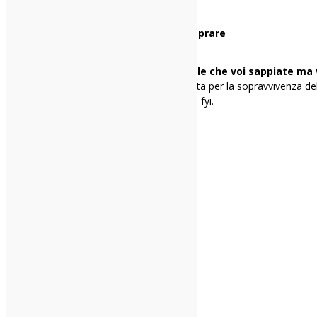
Comunque, li ho entrambi.
Il primo disco che avrei voluto comprare
“Rubber Soul” dei Beatles.
Una cosa di me che penso sia inutile che voi sappiate ma 
Porto avanti con determinazione la lotta per la sopravvivenza dell
emiliana: NON si chiama tutto “ravioli”, fyi.
Live Reoirt
Michael Kiwanuka
Roma
Condividi: