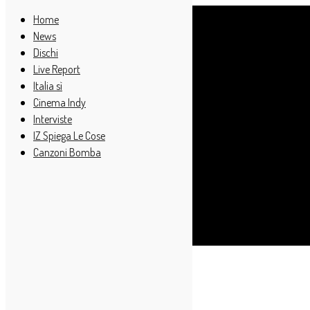
Home
News
Dischi
Live Report
Italia sì
Cinema Indy
Interviste
IZ Spiega Le Cose
Canzoni Bomba
Cerca
Home
Live Report