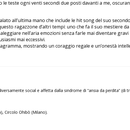
ano le teste ogni venti secondi due posti davanti a me, oscur
ola calato all’ultima mano che include le hit song del suo sec
uesto ragazzone d’altri tempi: uno che fa il suo mestiere da s
 aleggiare nell’aria emozioni senza farle mai diventare gravi 
siasmi mai eccessivi.
agramma, mostrando un coraggio regale e un’onestà intellettu
 diversamente social e affetta dalla sindrome di “ansia da perdita” (di 
, Circolo Ohibò (Milano).