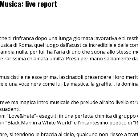
usica: live report
che ti rinfranca dopo una lunga giornata lavorativa e ti restit
Musica di Roma, quel luogo dall’acustica incredibile e dalla co
mbia nulla, per lui, ha l’aria di uno che suona allo stesso
te rarissima chiamata umiltà. Presa per mano saldamente da q
 musicisti e ne esce prima, lascinadoli presendere i loro meri
 e una voce nera come lui. La mastica, la graffia, , la domina
reve ma magica intro musicale che prelude all’alto livello st
suadenti.
bum “Love&Hate”- eseguiti in una perfetta chimica di gruppo e 
in “Black Man in a White World” e l’incantesimo poetico di “R
lare, si tendono le braccia al cielo, qualcuno non riesce a tra