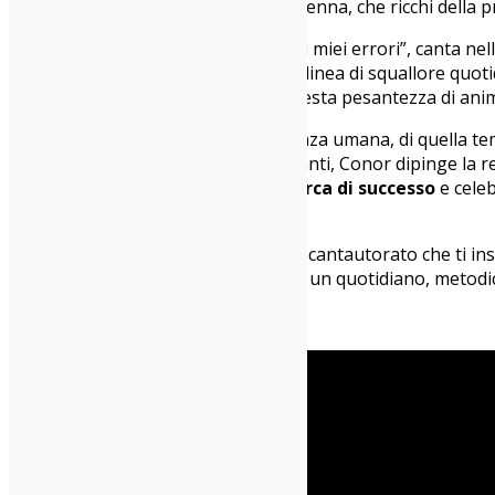
pensiero infilate nell’ago della sua penna, che ricchi della
“È troppo tardi per aggiustare tutti i miei errori”, canta ne
intermezzata da violini. Sulla stessa linea di squallore quot
“Counting Sheeps” ad attenuare questa pesantezza di animo: 
Una sobria esaltazione dell’indulgenza umana, di quella tem
giudizi punitivi o critiche moraleggianti, Conor dipinge la 
come spesso è, in una lotta alla
ricerca di successo
e celeb
“Salutations” ne traggono le fila.
Conor Oberst è uno di quei sarti del cantautorato che ti in
addirittura più potente – dedicarsi a un quotidiano, metodi
Giulia Zanichelli