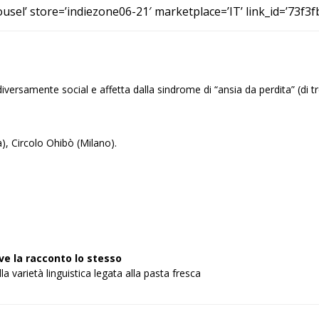
el’ store=’indiezone06-21′ marketplace=’IT’ link_id=’73f
 diversamente social e affetta dalla sindrome di “ansia da perdita” (di 
, Circolo Ohibò (Milano).
ve la racconto lo stesso
a varietà linguistica legata alla pasta fresca