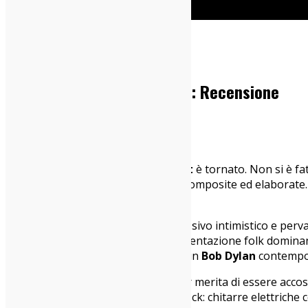
Home
Dischi
Conor Oberst – Salutations: Recensione
30/03/2017
Dischi
Armonica sulla bocca,
Conor Oberst
è tornato. Non si è fa
saperla declinare con sonorità più composite ed elaborate
preceduto di soli cinque mesi.
Partendo dal livello melodico-espressivo intimistico e per
in più suoni e più espansioni. Strumentazione folk dominant
segno e degna di essere ricordata: un
Bob Dylan
contempor
Il paragone è altisonante, ma Conor merita di essere accosta
agilità in un
tappeto sonoro
folk rock: chitarre elettriche 