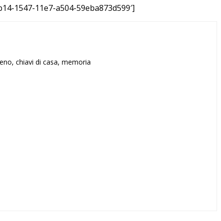
3fb14-1547-11e7-a504-59eba873d599′]
treno, chiavi di casa, memoria