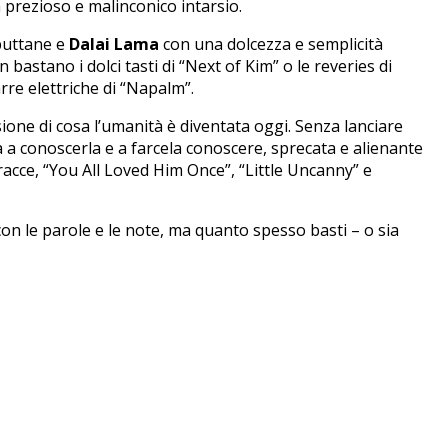
n prezioso e malinconico intarsio.
 puttane e
Dalai Lama
con una dolcezza e semplicità
bastano i dolci tasti di “Next of Kim” o le reveries di
rre elettriche di “Napalm”.
ione di cosa l’umanità è diventata oggi. Senza lanciare
va a conoscerla e a farcela conoscere, sprecata e alienante
e tracce, “You All Loved Him Once”, “Little Uncanny” e
on le parole e le note, ma quanto spesso basti – o sia