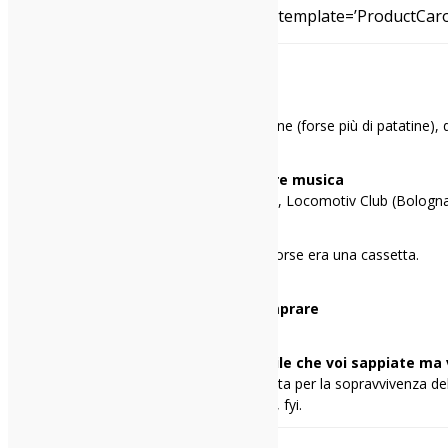
[amazon_link asins=’B01MY9MG3B’ template=’ProductCarous
Giulia Zanichelli
Mi racconto in una frase
Famelica divoratrice di musica e patatine (forse più di patatine),
e affini).
I miei 3 locali preferiti per ascoltare musica
Auditorium Parco della Musica (Roma), Locomotiv Club (Bologna)
Il primo disco che ho comprato
“Squérez?” dei Lunapop, a 10 anni. O forse era una cassetta.
Comunque, li ho entrambi.
Il primo disco che avrei voluto comprare
“Rubber Soul” dei Beatles.
Una cosa di me che penso sia inutile che voi sappiate ma 
Porto avanti con determinazione la lotta per la sopravvivenza dell
emiliana: NON si chiama tutto “ravioli”, fyi.