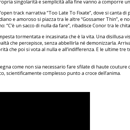
 propria singolarità e semplicità alla fine vanno a comporre u
ll’open track narrativa “Too Late To Fixate”, dove si canta di
idiano e amoroso si piazza tra le altre “Gossamer Thin”, e non 
“C’è un sacco di nulla da fare”, ribadisce Conor tra le chita
pesta tormentata e incasinata che è la vita. Una disillusa vis
realtà che percepisce, senza abbellirla né demonizzarla. Arri
rità che poi si vota al nulla e all’indifferenza. E le ultime tr
segna come non sia necessario fare sfilate di haute couture c
co, scientificamente complesso punto a croce dell’anima.