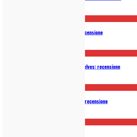
01/10/2025
Lawn – God Made the Highway: recensione
23/09/2025
Lucrecia Dalt – A Danger to Ourselves: recensione
09/09/2025
Ben Kweller – Cover the Mirrors: recensione
07/07/2025
Haim – I Quit: recensione