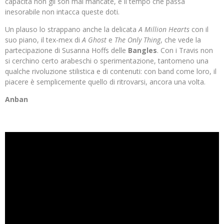
capacità non gli son mai mancate, e il tempo che passa
inesorabile non intacca queste doti.
Un plauso lo strappano anche la delicata
A Million Hearts
con il
suo piano, il tex-mex di
A Ghost
e
The Only Thing
, che vede la
partecipazione di Susanna Hoffs delle
Bangles
. Con i Travis non
si cerchino certo arabeschi o sperimentazione, tantomeno una
qualche rivoluzione stilistica e di contenuti: con band come loro, il
piacere è semplicemente quello di ritrovarsi, ancora una volta.
Anban