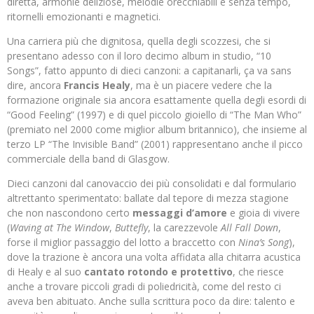
diretta, armonie deliziose, melodie orecchiabili e senza tempo,
ritornelli emozionanti e magnetici.
Una carriera più che dignitosa, quella degli scozzesi, che si
presentano adesso con il loro decimo album in studio, “10
Songs”, fatto appunto di dieci canzoni: a capitanarli, ça va sans
dire, ancora
Francis Healy
, ma è un piacere vedere che la
formazione originale sia ancora esattamente quella degli esordi di
“Good Feeling” (1997) e di quel piccolo gioiello di “The Man Who”
(premiato nel 2000 come miglior album britannico), che insieme al
terzo LP “The Invisible Band” (2001) rappresentano anche il picco
commerciale della band di Glasgow.
Dieci canzoni dal canovaccio dei più consolidati e dal formulario
altrettanto sperimentato: ballate dal tepore di mezza stagione
che non nascondono certo
messaggi d’amore
e gioia di vivere
(
Waving at The Window
,
Buttefly
, la carezzevole
All Fall Down
,
forse il miglior passaggio del lotto a braccetto con
Nina’s Song
),
dove la trazione è ancora una volta affidata alla chitarra acustica
di Healy e al suo
cantato rotondo e protettivo
, che riesce
anche a trovare piccoli gradi di poliedricità, come del resto ci
aveva ben abituato. Anche sulla scrittura poco da dire: talento e