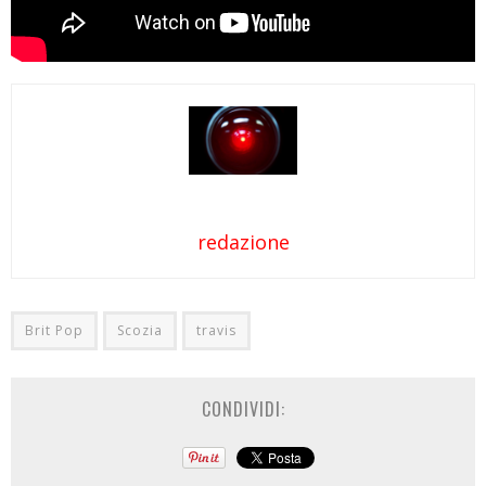
redazione
Brit Pop
Scozia
travis
CONDIVIDI: