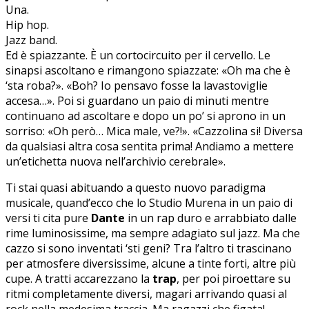
Una.
Hip hop.
Jazz band.
Ed è spiazzante. È un cortocircuito per il cervello. Le
sinapsi ascoltano e rimangono spiazzate: «Oh ma che è
‘sta roba?». «Boh? Io pensavo fosse la lavastoviglie
accesa…». Poi si guardano un paio di minuti mentre
continuano ad ascoltare e dopo un po’ si aprono in un
sorriso: «Oh però… Mica male, ve?!». «Cazzolina si! Diversa
da qualsiasi altra cosa sentita prima! Andiamo a mettere
un’etichetta nuova nell’archivio cerebrale».
Ti stai quasi abituando a questo nuovo paradigma
musicale, quand’ecco che lo Studio Murena in un paio di
versi ti cita pure
Dante
in un rap duro e arrabbiato dalle
rime luminosissime, ma sempre adagiato sul jazz. Ma che
cazzo si sono inventati ‘sti geni? Tra l’altro ti trascinano
per atmosfere diversissime, alcune a tinte forti, altre più
cupe. A tratti accarezzano la
trap
, per poi piroettare su
ritmi completamente diversi, magari arrivando quasi al
rock nella medesima traccia. Ma ragazzi che figata!