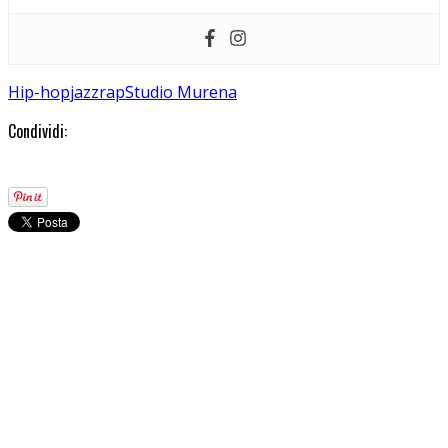
Hip-hop
jazz
rap
Studio Murena
Condividi: