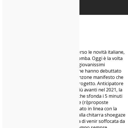
Cécile – Primo Notturno
Occhio di riguardo sempre rivolto verso le novità italiane,
anche debuttanti, purché sempre bomba. Oggi è la volta
dei Cécile, duo toscano formato dai giovanissimi
Tommaso Mori e Stefano Sestani, che hanno debuttato
col primo singolo
Primo Notturno
, canzone manifesto che
lascia intravedere il potenziale del progetto. Anticipatore
di un EP che verrà pubblicato solo più avanti nel 2021, la
canzone è una lunga dissertazione che sfonda i 5 minuti
e mezzo e in cui vengono proposte e (ri)proposte
parecchie idee, dall’incedere del cantato in linea con la
tradizione alternative rock italiana, alla chitarra shoegaze
che a un certo punto si staglia prima di venir soffocata da
un sax che chiude il brano, nel frattempo sempre