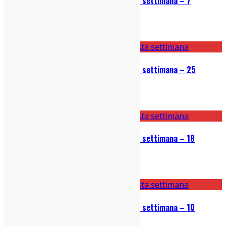
Le 5 canzoni bomba uscite questa settimana – 7
novembre 2022
07/11/2022
Le 5 canzoni bomba uscite questa settimana – 25
ottobre 2022
25/10/2022
Le 5 canzoni bomba uscite questa settimana – 18
ottobre 2022
18/10/2022
Le 5 canzoni bomba uscite questa settimana – 10
ottobre 2022