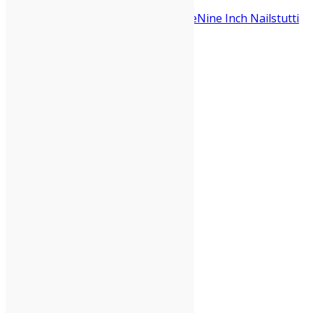
Canzoni Bomba
Cécile
HEALTH
Iceage
Nine Inch Nails
tutti
fenomeni
Vasco Brondi
Condividi: