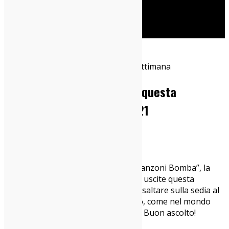
Cerca
Home
Canzoni Bomba
Le 5 canzoni bomba uscite questa
settimana – 10 maggio 2021
10/05/2021
Canzoni Bomba
,
News
Ritorna più primaverile che mai “5 Canzoni Bomba”, la
rubrica sulle migliori cinque canzoni uscite questa
settimana, che vi farà letteralmente saltare sulla sedia al
grido di “che bomba!”. Come al solito, come nel mondo
della balistica, ce n’è per tutti i gusti. Buon ascolto!