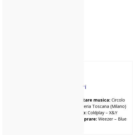
Andrea Fabbri
I miei tre locali preferiti per ascoltare musica:
Circolo
Magnolia (Milano), Biko (Milano), Santeria Toscana (Milano)
Il primo disco che ho comprato:
Coldplay – X&Y
Il primo disco che avrei voluto comprare:
Weezer – Blue
Album