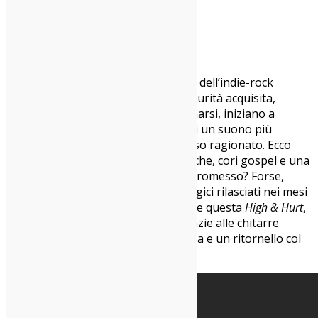
Iceage – High & Hurt
Quinto disco in 10 anni per gli alfieri dell’indie-rock
danese moderno, che forti della maturità acquisita,
nonché gli anni che iniziano a sommarsi, iniziano a
smussare un po’ gli angoli in virtù di un suono più
levigato, prodotto e in un certo senso ragionato. Ecco
quindi far capolino le ballad pianistiche, cori gospel e una
certa dose di psichedelia soul. Compromesso? Forse,
benché non manchino i singoli energici rilasciati nei mesi
scorsi e qualche altra sorpresa, come questa
High & Hurt
,
capace di far presa sin da subito grazie alle chitarre
impazzite, un’interpretazione sincera e un ritornello col
coltello tra i denti.