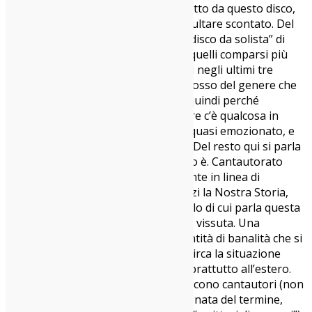
Ero indeciso se inserire qualcosa tratto da questo disco,
per un semplice motivo: paura di risultare scontato. Del
resto, come ormai accade, il “primo disco da solista” di
Vasco Brondi è sicuramente uno di quelli comparsi più
spesso nel feed di Instagram e affini negli ultimi tre
giorni, questo perché è un pezzo grosso del genere che
torna a far sentire la propria voce, quindi perché
aggiungere rumore di fondo? Eppure c’è qualcosa in
questa title track che mi ha colpito, quasi emozionato, e
valeva la pena darle il giusto rilievo. Del resto qui si parla
di bombe e questa a tutti gli effetti lo è. Cantautorato
purissimo, tradizionale, perfettamente in linea di
successione con la nostra storia, anzi la Nostra Storia,
con le lettere maiuscole perché quello di cui parla questa
canzone è storia, recente, sofferta e vissuta. Una
cartolina dall’Italia, scevra dalle quantità di banalità che si
sono ascoltate negli ultimi 12 mesi circa la situazione
corrente, sia in Italia ma anche e soprattutto all’estero.
Dopo anni di bulimia in cui tanti si dicono cantautori (non
tanto nell’accezione italiana e impegnata del termine,