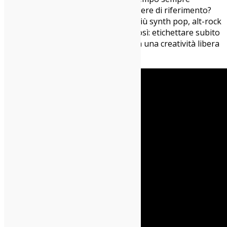
sorretto da un beat elettronico. Genere di riferimento?
Troppo presto per sbilanciarsi, se più synth pop, alt-rock
o trip-hop, e forse è anche giusto così: etichettare subito
potrebbe frenare quella che sembra una creatività libera
di esplodere.