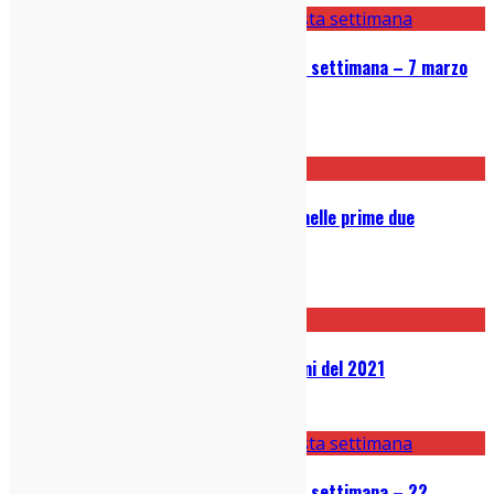
Le 5 canzoni bomba uscite questa settimana – 7 marzo
2022
07/03/2022
Le canzoni bomba italiane uscite nelle prime due
settimane del 2022
17/01/2022
Classifiche: i migliori dischi italiani del 2021
23/12/2021
Le 5 canzoni bomba uscite questa settimana – 22