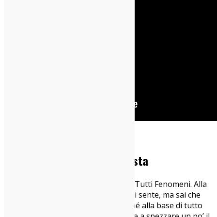
Tutti Fenomeni – Faccia Tosta
Nuova sortita in singolo da parte di Tutti Fenomeni. Alla
produzione c’è sempre tu-sai-chi e si sente, ma sai che
forse neanche troppo, questo perché alla base di tutto
c’è che Tutti Fenomeni riesce sempre a spezzare un po’ il