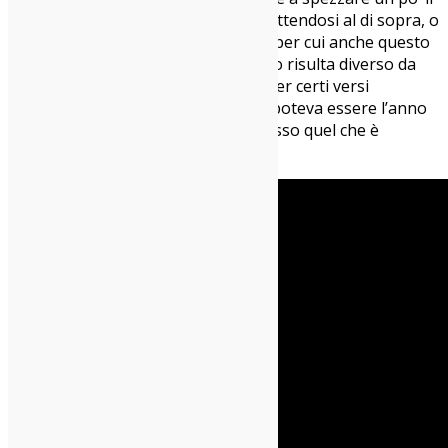
canone, mettendosi a metà, anzi mettendosi al di sopra, o
avanti, o togliendosi punto. Motivo per cui anche questo
nuovo brano del cantautore romano risulta diverso da
quanto presente oggi sulla scena, per certi versi
futuristico a livello testuale. Il 2020 poteva essere l’anno
di questa next big thing, ma è successo quel che è
successo, il 2021 chissà.