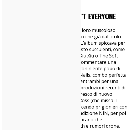
Nine Inch Nails, HEALT – ISN’T EVERYONE
Gli HEALTH nel 2020 pubblicavano il loro muscoloso
“DISCO4::PART I”, album collaborativo che già dal titolo
lasciava presagire sviluppi ulteriori. L’album spiccava per
duetti improbabili e proprio per questo succulenti, come
quelli assieme a Soccer Mommy, gli Xiu Xiu o The Soft
Moon. Un anno dopo ci troviamo a commentare una
nuova collaborazione, questa volta con niente popò di
meno che i padri putativi Nine Inch Nails, combo perfetta
che si inserisce bene nei percorsi di entrambi per una
commistione di suoni in linea con le produzioni recenti di
ambo i progetti. La voce di Reznor, fresco di nuovo
premio Oscar in combo con Atticus Ross (che missa il
tutto), irrompe nella canzone non facendo prigionieri con
un ritornello molto in linea con la tradizione NIN, per poi
scemare nel finale insieme a tutto il brano che
lentamente si dissolve tra giri di synth e rumori drone.