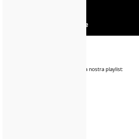
A cura di Andrea Fabbri
Riascolta tutte le canzoni bomba alla nostra playlist: