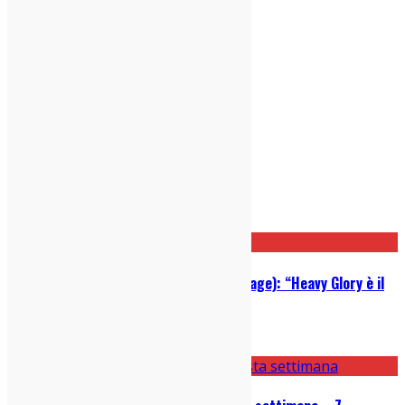
Post correlati
Intervista a Elias Rønnenfelt (Iceage): “Heavy Glory è il
mio debutto solista”
01/12/2024