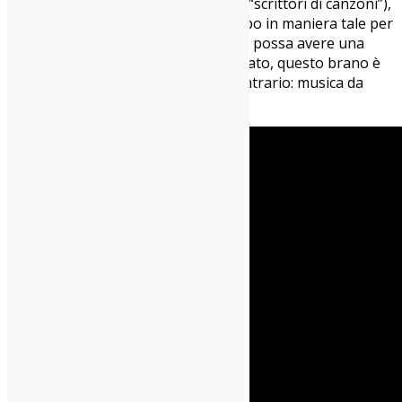
quanto più in quella anglofona cioè “scrittori di canzoni”),
ma pochi raccontano il proprio tempo in maniera tale per
cui tra 5, 10, 20 anni, riascoltando, si possa avere una
fotografia acustica di quello che è stato, questo brano è
invece un cristallino esempio del contrario: musica da
mandare a memoria.