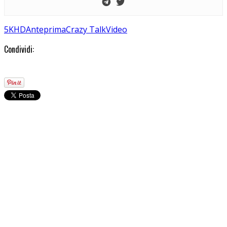
5KHD
Anteprima
Crazy Talk
Video
Condividi: