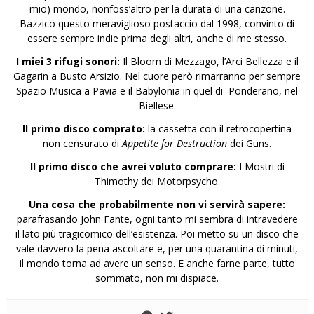
mio) mondo, nonfoss’altro per la durata di una canzone.
Bazzico questo meraviglioso postaccio dal 1998, convinto di
essere sempre indie prima degli altri, anche di me stesso.
I miei 3 rifugi sonori:
Il Bloom di Mezzago, l’Arci Bellezza e il
Gagarin a Busto Arsizio. Nel cuore però rimarranno per sempre
Spazio Musica a Pavia e il Babylonia in quel di Ponderano, nel
Biellese.
Il primo disco comprato:
la cassetta con il retrocopertina
non censurato di
Appetite for Destruction
dei Guns.
Il primo disco che avrei voluto comprare:
I Mostri di
Thimothy dei Motorpsycho.
Una cosa che probabilmente non vi servirà sapere:
parafrasando John Fante, ogni tanto mi sembra di intravedere
il lato più tragicomico dell’esistenza. Poi metto su un disco che
vale davvero la pena ascoltare e, per una quarantina di minuti,
il mondo torna ad avere un senso. E anche farne parte, tutto
sommato, non mi dispiace.