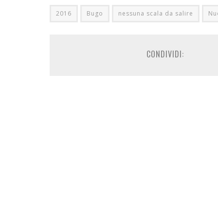
2016
Bugo
nessuna scala da salire
Nu
CONDIVIDI: