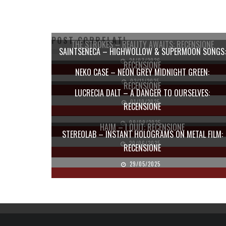
POST CORRELATI
THE STROKES – REALITY AWAITS: RECENSIONE
SAINTSENECA – HIGHWOLLOW & SUPERMOON SONGS:
24/07/2026
RECENSIONE
NEKO CASE – NEON GREY MIDNIGHT GREEN:
03/11/2025
RECENSIONE
LUCRECIA DALT – A DANGER TO OURSELVES:
01/10/2025
RECENSIONE
09/09/2025
HAIM – I QUIT: RECENSIONE
STEREOLAB – INSTANT HOLOGRAMS ON METAL FILM:
20/06/2025
RECENSIONE
29/05/2025