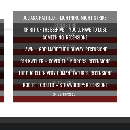
JULIANA HATFIELD – LIGHTNING MIGHT STRIKE:
RECENSIONE
SPIRIT OF THE BEEHIVE – YOU’LL HAVE TO LOSE
15/12/2025
SOMETHING: RECENSIONE
22/10/2025
LAWN – GOD MADE THE HIGHWAY: RECENSIONE
23/09/2025
BEN KWELLER – COVER THE MIRRORS: RECENSIONE
07/07/2025
THE BUG CLUB- VERY HUMAN FEATURES: RECENSIONE
17/06/2025
ROBERT FORSTER – STRAWBERRY: RECENSIONE
28/05/2025