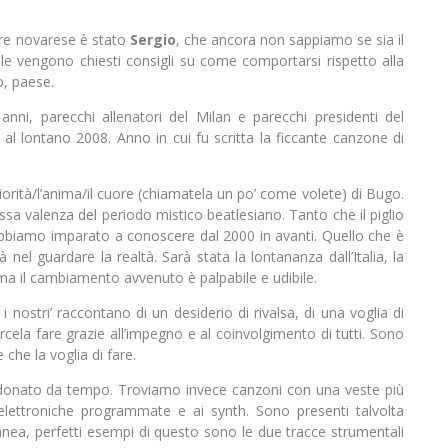
tore novarese è stato
Sergio
, che ancora non sappiamo se sia il
ale vengono chiesti consigli su come comportarsi rispetto alla
o, paese.
nni, parecchi allenatori del Milan e parecchi presidenti del
al lontano 2008. Anno in cui fu scritta la ficcante canzone di
iorità/l’anima/il cuore (chiamatela un po’ come volete) di Bugo.
essa valenza del periodo mistico beatlesiano. Tanto che il piglio
 abbiamo imparato a conoscere dal 2000 in avanti. Quello che è
nel guardare la realtà. Sarà stata la lontananza dall’Italia, la
ma il cambiamento avvenuto è palpabile e udibile.
i nostri’ raccontano di un desiderio di rivalsa, di una voglia di
rcela fare grazie all’impegno e al coinvolgimento di tutti. Sono
che la voglia di fare.
bandonato da tempo. Troviamo invece canzoni con una veste più
e elettroniche programmate e ai synth. Sono presenti talvolta
nea, perfetti esempi di questo sono le due tracce strumentali