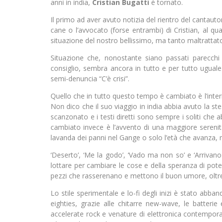
anni in india,
Cristian Bugatti
è tornato.
Il primo ad aver avuto notizia del rientro del cantau
cane o l’avvocato (forse entrambi) di Cristian, al qu
situazione del nostro bellissimo, ma tanto maltrattat
Situazione che, nonostante siano passati parecchi a
consiglio, sembra ancora in tutto e per tutto uguale 
semi-denuncia “C’è crisi”.
Quello che in tutto questo tempo è cambiato è l’inter
Non dico che il suo viaggio in india abbia avuto la st
scanzonato e i testi diretti sono sempre i soliti che
cambiato invece è l’avvento di una maggiore serenità 
lavanda dei panni nel Gange o solo l’età che avanza, 
‘Deserto’, ‘Me la godo’, ‘Vado ma non so’ e ‘Arrivano 
lottare per cambiare le cose e della speranza di pote
pezzi che rasserenano e mettono il buon umore, oltre 
Lo stile sperimentale e lo-fi degli inizi è stato ab
eighties, grazie alle chitarre new-wave, le batteri
accelerate rock e venature di elettronica contempora