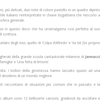
imi, più delicati, due note di colore pastello in un quadro dipinto
tile italiano reinterpretate in chiave bugattiana che riescono a
sfera generale.
rusi in questo disco che ha un’amalgama così perfetta al suo
i scrittura.
rlato degli inizi, quello di ‘Colpa d’Alfredo’ e ‘Va bè (Se proprio
gherati della grande scuola cantautorale milanese di
Jannacci
miglia’ e ‘Una fetta di limone’.
lta. I bollori della giovinezza hanno lasciato spazio ad una
l desiderio di un mondo migliore.
sti raccontano di situazioni più comuni che in passato e la
album sono 12 bellissime canzoni, gradevoli da ascoltare e