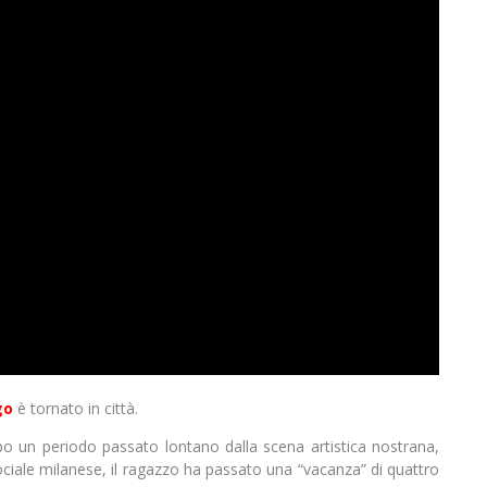
go
è tornato in città.
o un periodo passato lontano dalla scena artistica nostrana,
 sociale milanese, il ragazzo ha passato una “vacanza” di quattro