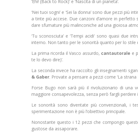
‘Ehi! (Back to Rock)’ e ‘Nascita di un pianeta’.
‘Nei tuoi sogni’ e ‘Sei la donna’ sono due pezzi più int
a tinte più accese. Due canzoni d’amore in perfetto s
dare sfumature più malinconiche ad una gioiosa atmo
‘Tu sconosciuta’ e ‘Tempi acidi’ sono quasi due int
interno. Non tanto per le sonorità quanto per lo stile d
La prima ricorda il Vasco assurdo,
cantautorale
e pa
te lo devo dire)’.
La seconda invece ha raccolto gli insegnamenti sgan
& Gaber
. Provate a pensare a pezzi come ‘La strana fa
Forse Bugo non sarà più il rivoluzionario di una vo
maggiore consapevolezza, senza però fargli perdere i
Le sonorità sono diventate più convenzionali, i te
sperimentazione non è più l’obiettivo principale.
Nonostante questo i 12 pezzi che compongo questo 
gustose da assaporare.