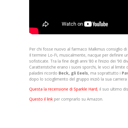
Per chi fosse nuovo al farmaco Malkmus consiglio di 
Il termine Lo-Fi, musicalmente, nacque per definire 
sofisticate. Tra la fine degli anni ’80 e l’inizio dei ’90
Caratteristiche erano i suoni sporchi, le voci al limite 
paladini ricordo
Beck, gli Eeels
, ma soprattutto i
Pa
dopo lo scioglimento del gruppo iniziò la sua carrier
Questa la recensione di Sparkle Hard
, il suo ultimo dis
Questo il link
per comprarlo su Amazon.