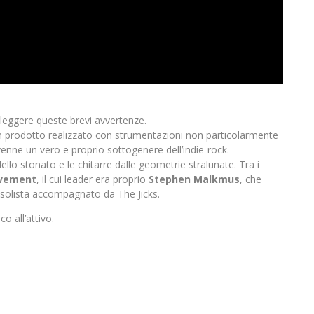
leggere queste brevi avvertenze.
un prodotto realizzato con strumentazioni non particolarmente
 divenne un vero e proprio sottogenere dell’indie-rock.
dello stonato e le chitarre dalle geometrie stralunate. Tra i
vement
, il cui leader era proprio
Stephen Malkmus
, che
a solista accompagnato da The Jicks.
co all’attivo.