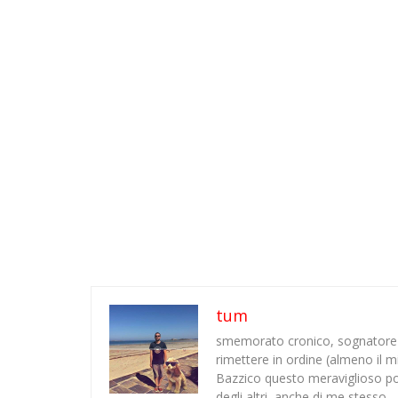
tum
smemorato cronico, sognatore o
rimettere in ordine (almeno il 
Bazzico questo meraviglioso po
degli altri, anche di me stesso.