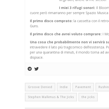
I miei 3 rifugi sonori:
Il Bloom 
cuore però rimarranno per sempre Spazio Musica a 
Il primo disco comprato:
la cassetta con il retr
Guns.
Il primo disco che avrei voluto comprare:
I Mo
Una cosa che probabilmente non vi servirà s
intravedere il lato più tragicomico dell’esistenza.
per una quarantina di minuti, il mondo torna ad a
dispiace.
Groove Denied
Indie
Pavement
Rushin
Stephen Malkmus & The Jicks
the jicks