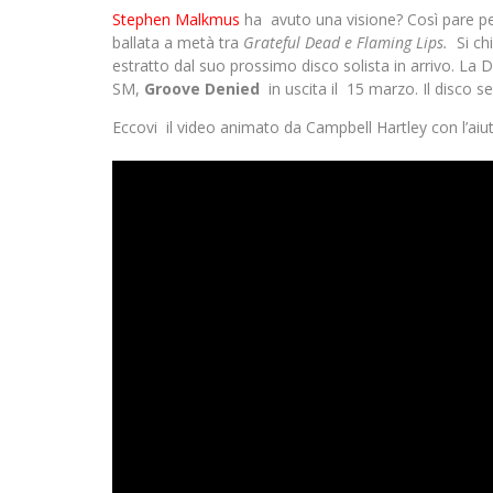
Stephen Malkmus
ha avuto una visione? Così pare pe
ballata a metà tra
Grateful Dead e Flaming Lips.
Si ch
estratto dal suo prossimo disco solista in arrivo. La
SM,
Groove Denied
in uscita il 15 marzo. Il disco
Eccovi il video animato da Campbell Hartley con l’aiu