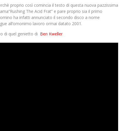
rchè proprio così comincia il testo di questa nuova pazzissima
iama”Rushing The Acid Frat” e pare proprio sia il primo
 Domino ha infatti annunciato il secondo disco a nome
 segue all’omonimo lavoro ormai datato 2001.
to di quel genietto di
Ben Kweller