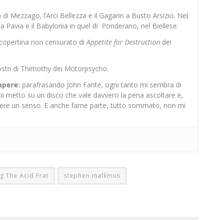
di Mezzago, l’Arci Bellezza e il Gagarin a Busto Arsizio. Nel
Pavia e il Babylonia in quel di Ponderano, nel Biellese.
ocopertina non censurato di
Appetite for Destruction
dei
stri di Thimothy dei Motorpsycho.
apere:
parafrasando John Fante, ogni tanto mi sembra di
 Poi metto su un disco che vale davvero la pena ascoltare e,
vere un senso. E anche farne parte, tutto sommato, non mi
g The Acid Frat
stephen malkmus