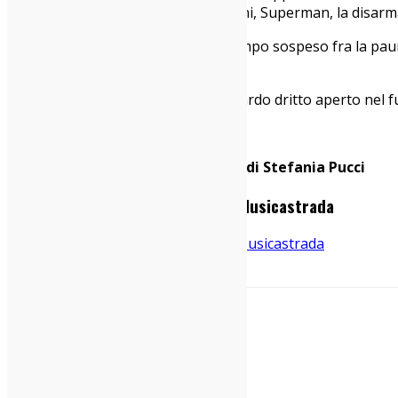
canzoni (Stai andando bene Giovanni, Superman, la disarmant
In quest’estate strana, in questo tempo sospeso fra la paur
intensa, della pura musica.
“Con un piede nel passato. E lo sguardo dritto aperto nel f
Testo ed immagini sonore a cura di Stefania Pucci
2020-08-04-Giovanni-Truppi-@-Musicastrada
Immagine 1 di 15
nico