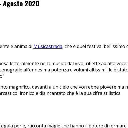
 4 Agosto 2020
mente e anima di
Musicastrada
, che è quel festival bellissim
sa letteralmente nella musica dal vivo, riflette ad alta voce:
scenografie all’ennesima potenza e volumi altissimi, le è stat
to”
to magnifico, davanti a un cielo che vorrebbe piovere ma non
astico, ironico e disincantato che è la sua cifra stilistica.
 regala perle, racconta magie che hanno il potere di fermare 