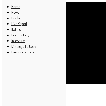
Home
News
Dischi
Live Report
Italia sì
Cinema Indy
Interviste
IZ Spiega Le Cose
Canzoni Bomba
Cerca
Home
Live Report