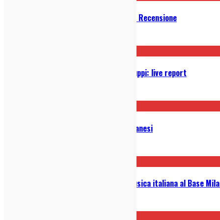
Giovanni Truppi – Poesia e Civiltá: Recensione
14/05/2019
Italica@Base, Milano Giovanni Truppi: live report
21/04/2017
Guida Settimanale ai Concerti Milanesi
17/04/2017
Arriva “Italica”, la rassegna di musica italiana al Base Mil
02/03/2017