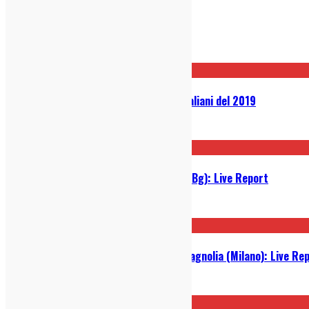
Post correlati
Classifiche: i migliori 25 dischi italiani del 2019
20/12/2019
Giovanni Truppi @ Druso (Ranica, Bg): Live Report
25/11/2019
Mi Ami Festival 2019 @ Circolo Magnolia (Milano): Live Re
03/06/2019