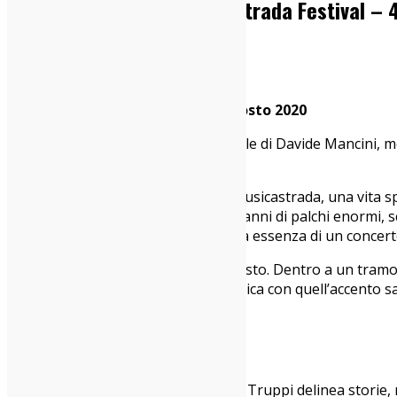
Giovanni Truppi @ Musicastrada Festival –
07/08/2020
Live Report
Castellina Marittima (Pisa), 4 agosto 2020
Mi girano in testa, da giorni, le parole di Davide Mancini, 
deputati a tutto ciò.
Davide, 20 anni di esperienza con Musicastrada, una vita spe
renderle quel ruolo centrale che, in anni di palchi enormi, 
cui ci muoviamo, la sola, unica e vera essenza di un concer
Giovanni Truppi
stasera è tutto questo. Dentro a un tramon
sue storie. Rotola dentro la sua musica con quell’accento sarc
Giovanni non canta, lui racconta.
Giovanni non suona, lui esplode.
Solo con il suo pianoforte, Giovanni Truppi delinea storie,