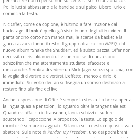
pensarci. Se non ci penso non succede. Di solito funziona così.
Poi le luci si abbassano e la band sale sul palco. Libero l’urlo e
comincia la festa.
Nic Offer, come da copione, è l’ultimo a fare irruzione dal
backstage.
Il look
è quello già visto in uno degli ultimi video. Il
pantaloncino corto non manca mai, le scarpe da basket e la
giacca azzurra fanno il resto. Il gruppo attacca con
NRGQ
, dal
nuovo album “Shake the Shudder”, ed è subito pazzia. Offer non
necessita di riscaldamento. Le sue mosse di danza sono
schizofreniche ma attentamente studiate, sfacciate e
meccaniche. Sembra di vedere un Mick Jager senza spocchia, con
la voglia di divertire e divertirsi. L’effetto, manco a dirlo, è
immediato. Sul volto dei fan si disegna un sorriso destinato a
restare fino alla fine del live.
Anche l’espressione di Offer è sempre la stessa. La bocca aperta,
la lingua quasi a penzoloni, lo sguardo oltre la tangenziale est.
Quando si affaccia in transenna, lancia schizzi di sudore
scuotendo il capoccione. A proposito, la testa. Lo spigolo del
monitor è sempre in agguato. Si lancia sulla destra e quasi ci va a
sbattere. Sulle note di
Pardon My Freedom
, uno dei pochi brani