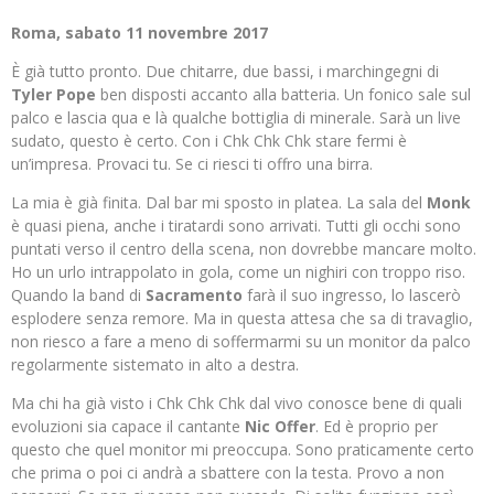
Roma, sabato 11 novembre 2017
È già tutto pronto. Due chitarre, due bassi, i marchingegni di
Tyler Pope
ben disposti accanto alla batteria. Un fonico sale sul
palco e lascia qua e là qualche bottiglia di minerale. Sarà un live
sudato, questo è certo. Con i Chk Chk Chk stare fermi è
un’impresa. Provaci tu. Se ci riesci ti offro una birra.
La mia è già finita. Dal bar mi sposto in platea. La sala del
Monk
è quasi piena, anche i tiratardi sono arrivati. Tutti gli occhi sono
puntati verso il centro della scena, non dovrebbe mancare molto.
Ho un urlo intrappolato in gola, come un nighiri con troppo riso.
Quando la band di
Sacramento
farà il suo ingresso, lo lascerò
esplodere senza remore. Ma in questa attesa che sa di travaglio,
non riesco a fare a meno di soffermarmi su un monitor da palco
regolarmente sistemato in alto a destra.
Ma chi ha già visto i Chk Chk Chk dal vivo conosce bene di quali
evoluzioni sia capace il cantante
Nic Offer
. Ed è proprio per
questo che quel monitor mi preoccupa. Sono praticamente certo
che prima o poi ci andrà a sbattere con la testa. Provo a non