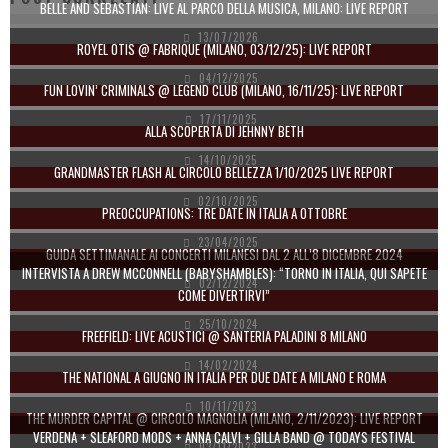
BELLE AND SEBASTIAN: LIVE AL PARCO DELLA MUSICA, MILANO: LIVE REPORT
13/07/2026
ROYEL OTIS @ FABRIQUE (MILANO, 03/12/25): LIVE REPORT
04/12/2025
FUN LOVIN’ CRIMINALS @ LEGEND CLUB (MILANO, 16/11/25): LIVE REPORT
17/11/2025
ALLA SCOPERTA DI JEHNNY BETH
14/10/2025
GRANDMASTER FLASH AL CIRCOLO BELLEZZA 1/10/2025 LIVE REPORT
02/10/2025
PREOCCUPATIONS: TRE DATE IN ITALIA A OTTOBRE
23/04/2025
GUIDA SETTIMANALE AI CONCERTI MILANESI DAL 2 ALL’8 DICEMBRE 2024
INTERVISTA A DREW MCCONNELL (BABYSHAMBLES): “TORNO IN ITALIA, QUI SAPETE
02/12/2024
COME DIVERTIRVI”
25/10/2024
FREEFIELD: LIVE ACUSTICI @ SANTERIA PALADINI 8 MILANO
14/02/2024
THE NATIONAL A GIUGNO IN ITALIA PER DUE DATE A MILANO E ROMA
10/11/2023
THE MURDER CAPITAL @ CIRCOLO MAGNOLIA (MILANO, 2/11/2023): LIVE REPORT
VERDENA + SLEAFORD MODS + ANNA CALVI + GILLA BAND @ TODAYS FESTIVAL
03/11/2023