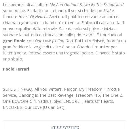
Le speranze di ascoltare
Me And Giuliani Down By The Schoolyard
sono poche. E infatti non la fanno. Il set si chiude con
Slyd
e
l’encore
Heart Of Hearts
. Anzi no. Il pubblico ne vuole ancora e
chiama a gran voce la band un’altra volta. E allora il cantante fa di
nuovo capolino dalle retrovie. Sale da solo sul palco e inizia a
suonare la batteria da fracassone alle prime armi. É il preludio al
gran finale
con
Our Love (U Can Get)
. Poi tutto finisce, fuori fa un
gran freddo e la voglia di uscire è poca. Guardo il monitor per
l’ultima volta. Poteva essere una tragedia, penso. E invece è stato
uno sballo.
Paolo Ferrari
SETLIST: NRGQ, All You Writers, Pardon My Freedom, Throttle
Service, Dancing Is The Best Revenge, Freedom! ’15, The One 2,
One Boy/One Girl, Yadnus, Slyd. ENCORE: Hearts Of Hearts.
ENCORE 2: Our Love (U Can Get).