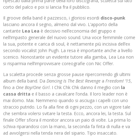
ripescati dalla prima parte della loro discografia, sculetta sul lato
corto del palco e poi si lancia fra il pubblico.
Il groove della band è pazzesco, i gloriosi esordi
disco-punk
lasciano ancora il segno, almeno dal vivo. L’apporto della
cantante
Lea Lea
è decisivo nell’economia del gruppo e
nell’impasto generale del nuovo sound. Una voce femminile come
la sua, potente e carica di soul, è nettamente più incisiva dell’ex
secondo vocalist John Pugh. La resa è importante anche a livello
scenico. Nonostante un evidente tutore alla gamba, Lea Lea non
si risparmia nell’improvvisare coreografie con Nic Offer.
La scaletta procede senza grosse pause ripercorrendo gli ultimi
album della band. Da
Dancing Is The Best Revenge
a
Freedom! ’15
,
fino a
One Boy/One Girl
. I Chk Chk Chk danno il meglio con
la
cassa dritta
e il basso a cavalcare l’onda. Il loro leader non è
mai domo. Mai. Nemmeno quando si asciuga i capelli con uno
straccio putrido. Lo fa alla fine di ogni pezzo, con un vigore tale
che sembra volersi svitare la testa. Ecco, ancora lei, la testa. Sul
finale Offer sfiora il monitor ancora un paio di volte. La prima lo
schiva riparandosi con la mano, la seconda fa finta di nulla e va
ad avvolgersi nella tenda nera del sipario. Tipo insaccato.