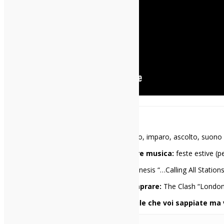
Andrea Manenti
Mi racconto in una frase:
insegno, imparo, ascolto, suono
I miei 3 locali preferiti per ascoltare musica:
feste estive (p
Il primo disco che ho comprato:
Genesis “…Calling All Station
Il primo disco che avrei voluto comprare:
The Clash “London C
Una cosa di me che penso sia inutile che voi sappiate ma 