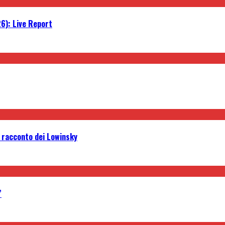
6): Live Report
l racconto dei Lowinsky
”