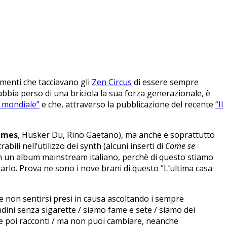
mmenti che tacciavano gli
Zen Circus
di essere sempre
bbia perso di una briciola la sua forza generazionale, è
a mondiale”
e che, attraverso la pubblicazione del recente
“Il
mmes
, Hüsker Dü, Rino Gaetano), ma anche e soprattutto
rabili nell’utilizzo dei synth (alcuni inserti di
Come se
e in un album mainstream italiano, perchè di questo stiamo
lo. Prova ne sono i nove brani di questo “L’ultima casa
cile non sentirsi presi in causa ascoltando i sempre
endini senza sigarette / siamo fame e sete / siamo dei
ivi e poi racconti / ma non puoi cambiare, neanche