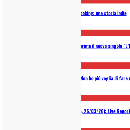
Waddafuzz Records e Moquette Booking: una storia indie
26/05/2026
Alberto Moscone: ascolta in anteprima il nuovo singolo “L
11/05/2026
Narcadian: ascolta in anteprima “Non ho piú voglia di fare 
09/04/2026
Marlene Kuntz @ Alcatraz (Milano, 26/03/26): Live Repor
02/04/2026