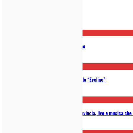
Post correlati
Pollio – Dopo la bomba: Recensione
05/08/2026
BETEKENIS: ascolta il nuovo singolo “Eveline”
30/06/2026
Intervista ai Vintage Violence: provincia, live e musica che
12/06/2026