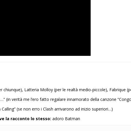
er chiunque), Latteria Molloy (per le realtà medio-piccole), Fabrique (
s…” (in verità me l’ero fatto regalare innamorato della canzone “Congo
alling” (se non erro i Clash arrivarono ad inizio superiori…)
ve la racconto lo stesso:
adoro Batman