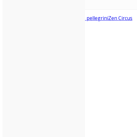
andrea appino
Indie Italiano
maestro pellegrini
Zen Circus
Condividi: