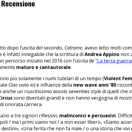
: Recensione
tto dopo l’uscita del secondo,
Catrame
, avevo letto molti co
 è infatti innegabile che la scrittura di
Andrea Appino
non a
un percorso iniziato nel 2016 con l’uscita de
“La terza guerr
ttamente
maturo e cantautorale
.
i sono più solamente i numi tutelari di un tempo (
Violent Fe
tate
Ciao sono io
) e influenze della
new wave anni ’80
riscont
tte anche un riuscitissimo assolo seventies style di quelli ch
Circus
sono diventati grandi e non hanno vergogna di mostrar
di onorata carriera.
zio a tre signori riflessivi,
malinconici e persuasivi
. Diffi
popoli / ma i primi siamo noi / a non esser liberi», «Siamo acc
di di destini», «Una ferita che non fa male / o una storia che v