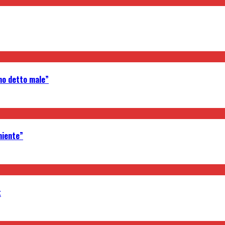
’ho detto male”
niente”
t