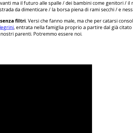
nti ma il futuro alle spalle / dei bambini come genitori / il m
 strada da dimenticare / la borsa piena di rami secchi / e nes
senza filtri
. Versi che fanno male, ma che per catarsi conso
egrini
, entrata nella famiglia proprio a partire dal già citat
o nostri parenti. Potremmo essere noi.