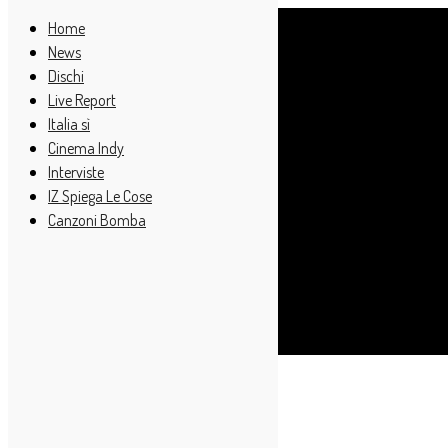
Home
News
Dischi
Live Report
Italia sì
Cinema Indy
Interviste
IZ Spiega Le Cose
Canzoni Bomba
Cerca
Home
Dischi