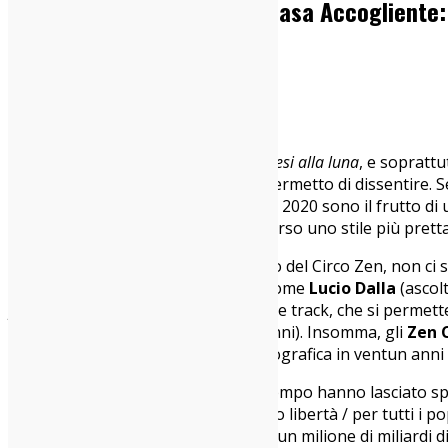
The Zen Circus – L’ultima Casa Accogliente
13/11/2020
Dischi
,
Italia sì
Dopo l’uscita del primo singolo,
Appesi alla luna
, e soprattu
uguale a se stessi. Scusate, ma mi permetto di dissentire. Se
ancor più vero che gli Zen Circus del 2020 sono il frutto di 
fuoco in una stanza”
, li ha portati verso uno stile più pre
Oggi infatti, fra i punti di riferimento del Circo Zen, non c
alcuni classici della musica italiana come
Lucio Dalla
(ascol
provassi amore
,
Bestia rara
o della title track, che si perme
parlando, non se ne sentivano da anni). Insomma, gli
Zen 
accogliente”, undicesima uscita discografica in ventun anni 
I tre ragazzi scappati di casa di un tempo hanno lasciato spa
illuminanti testi di Appino. «Vogliamo libertà / per tutti i 
gradini / fra le salite e le discese / di un milione di miliar