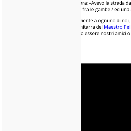
interpretare, solo accettare». O ancora: «Avevo la strada dava
troppo soli, tu / una bottiglia di vino fra le gambe / ed una
Sono tutti versi che parlano direttamente a ognuno di noi,
toscanacci, quattro se contiamo la chitarra del
Maestro Pell
nuova via). Gli Zen Circus potrebbero essere nostri amici 
Andrea Manenti