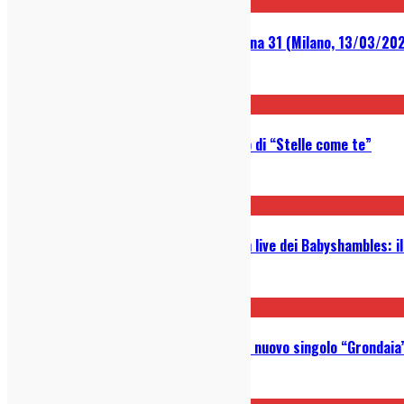
Laila Al Habash @ Santeria Toscana 31 (Milano, 13/03/202
25/03/2026
Zvrzi: guarda in anteprima il video di “Stelle come te”
03/02/2026
Da Bergamo a Leeds per aprire un live dei Babyshambles: i
16/12/2025
Dinosauro: ascolta in anteprima il nuovo singolo “Grondaia
15/12/2025