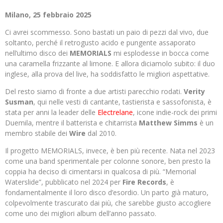
Milano, 25 febbraio 2025
Ci avrei scommesso. Sono bastati un paio di pezzi dal vivo, due
soltanto, perché il retrogusto acido e pungente assaporato
nell’ultimo disco dei
MEMORIALS
mi esplodesse in bocca come
una caramella frizzante al limone. E allora diciamolo subito: il duo
inglese, alla prova del live, ha soddisfatto le migliori aspettative.
Del resto siamo di fronte a due artisti parecchio rodati.
Verity
Susman
, qui nelle vesti di cantante, tastierista e sassofonista, è
stata per anni la leader delle
Electrelane
, icone indie-rock dei primi
Duemila, mentre il batterista e chitarrista
Matthew Simms
è un
membro stabile dei
Wire
dal 2010.
Il progetto MEMORIALS, invece, è ben più recente. Nata nel 2023
come una band sperimentale per colonne sonore, ben presto la
coppia ha deciso di cimentarsi in qualcosa di più. “Memorial
Waterslide”, pubblicato nel 2024 per
Fire Records
, è
fondamentalmente il loro disco d’esordio. Un parto già maturo,
colpevolmente trascurato dai più, che sarebbe giusto accogliere
come uno dei migliori album dell’anno passato.