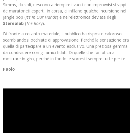
Simms, da soli, riescono a riempire i vuoti con improvvisi strappi
de maratoneti esperti. In corsa, ci infilano qualche incursione nel
jangle pop (
It’s In Our Hands
) e nell’elettronica deviata degli
Stereolab
(
The Roxy
).
Di fronte a cotanto materiale, il pubblico ha risposto caloroso
scambiandosi occhiate di approvazione. Perché la sensazione era
quella di partecipare a un evento esclusivo. Una preziosa gemma
da condividere con gli amici fidati. Di quelle che fai fatica a
mostrare in giro, perché in fondo le vorresti sempre tutte per te.
Paolo