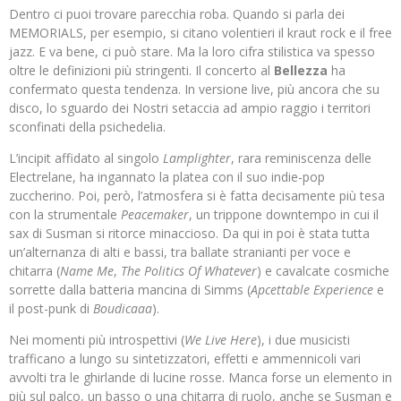
Dentro ci puoi trovare parecchia roba. Quando si parla dei
MEMORIALS, per esempio, si citano volentieri il kraut rock e il free
jazz. E va bene, ci può stare. Ma la loro cifra stilistica va spesso
oltre le definizioni più stringenti. Il concerto al
Bellezza
ha
confermato questa tendenza. In versione live, più ancora che su
disco, lo sguardo dei Nostri setaccia ad ampio raggio i territori
sconfinati della psichedelia.
L’incipit affidato al singolo
Lamplighter
, rara reminiscenza delle
Electrelane, ha ingannato la platea con il suo indie-pop
zuccherino. Poi, però, l’atmosfera si è fatta decisamente più tesa
con la strumentale
Peacemaker
, un trippone downtempo in cui il
sax di Susman si ritorce minaccioso. Da qui in poi è stata tutta
un’alternanza di alti e bassi, tra ballate stranianti per voce e
chitarra (
Name Me
,
The Politics Of Whatever
) e cavalcate cosmiche
sorrette dalla batteria mancina di Simms (
Apcettable Experience
e
il post-punk di
Boudicaaa
).
Nei momenti più introspettivi (
We Live Here
), i due musicisti
trafficano a lungo su sintetizzatori, effetti e ammennicoli vari
avvolti tra le ghirlande di lucine rosse. Manca forse un elemento in
più sul palco, un basso o una chitarra di ruolo, anche se Susman e