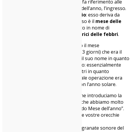
ecco allora
Januarius
da Januae che fa riferimento alle
porte, in quanto gennaio è la porta dell’anno, l’ingresso.
E poi arriviamo finalmente a
febbraio
: esso deriva da
februare, ossia purificare, poiché esso è il
mese delle
purificazioni
e probabilmente creato in nome di
Febronia,
dea considerata protettrici delle febbri
.
Ogni due anni inoltre veniva inserito il mese
di
Mercedonius
(costituito da 22 o 23 giorni) che era il
mese dei pagamenti e ad esso deve il suo nome in quanto
merces significa appunto pagamento: essenzialmente
questo mese veniva aggiunto agli altri in quanto
parliamo di un calendario lunare e tale operazione era
necessaria per mantenersi in pari con l’anno solare.
Con queste dovute premesse storiche introduciamo la
nostra nuova compilation del mese che abbiamo molto
fantasiosamente chiamato “Il Secondo Mese dell’anno”.
Dentro ci trovate tute le novità per le vostre orecchie
frizzanti.
Il garage dei Cosmonauts, le nuove granate sonore del