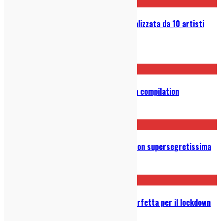
World Nutella Day: una playlist realizzata da 10 artisti
indie
04/02/2021
Joe Biden President Mix: la nostra compilation
09/11/2020
Sean Connery: la nostra compilation supersegretissima
02/11/2020
Ascolta DPCMix: la compilation perfetta per il lockdown