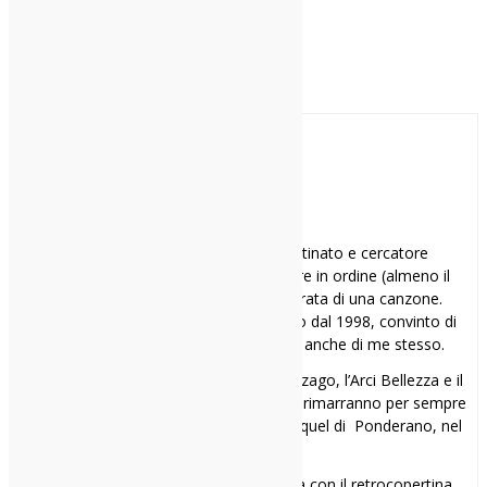
tum
smemorato cronico, sognatore ostinato e cercatore
compulsivo di dischi capaci di rimettere in ordine (almeno il
mio) mondo, nonfoss’altro per la durata di una canzone.
Bazzico questo meraviglioso postaccio dal 1998, convinto di
essere sempre indie prima degli altri, anche di me stesso.
I miei 3 rifugi sonori:
Il Bloom di Mezzago, l’Arci Bellezza e il
Gagarin a Busto Arsizio. Nel cuore però rimarranno per sempre
Spazio Musica a Pavia e il Babylonia in quel di Ponderano, nel
Biellese.
Il primo disco comprato:
la cassetta con il retrocopertina