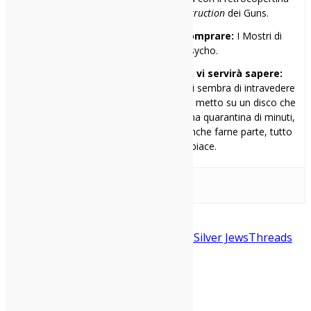
non censurato di
Appetite for Destruction
dei Guns.
Il primo disco che avrei voluto comprare:
I Mostri di
Thimothy dei Motorpsycho.
Una cosa che probabilmente non vi servirà sapere:
parafrasando John Fante, ogni tanto mi sembra di intravedere
il lato più tragicomico dell’esistenza. Poi metto su un disco che
vale davvero la pena ascoltare e, per una quarantina di minuti,
il mondo torna ad avere un senso. E anche farne parte, tutto
sommato, non mi dispiace.
Bob Mould
Cass
McCombs
Compilation
Generationals
Silver Jews
Threads
Condividi: