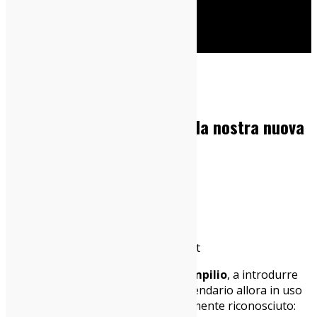
Cerca
Home
Dischi
Il secondo mese dell’anno: la nostra nuova
compilation
25/02/2019
Dischi
,
News
La nuova compilation di Indie-zone.it
Fu il secondo re di Roma,
Numa Pompilio
, a introdurre
altri due mesi per riequilibrare il calendario allora in uso
con il flusso delle stagioni unanimemente riconosciuto: