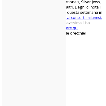
vecchio Bob Mould, Threads, Generationals, Silver Jews,
Cass McCombs, Harlem e tanti tanti altri. Degni di nota i
nostri C’mon Tigre, che suoneranno questa settimana in
Santeria come ci dice la nostra
guida ai concerti milanesi.
e il primo singolo di ritorno per la bravissima Lisa
Hannigan i cui dettagli li potete
leggere qui
.
Che dire, non vi resta che appizzare le orecchie!