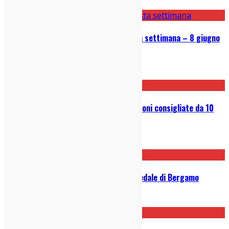
20/10/2020
Le 5 Canzoni bomba uscite questa settimana – 8 giugno
2020
08/06/2020
Musica per andare in bici: 10 canzoni consigliate da 10
artisti indie
03/06/2020
Una compilation per aiutare l’ospedale di Bergamo
16/04/2020