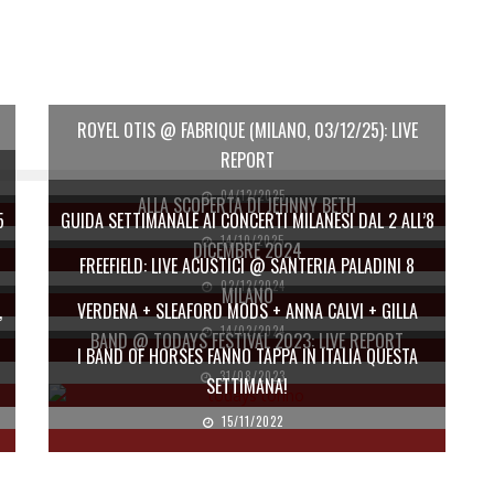
ROYEL OTIS @ FABRIQUE (MILANO, 03/12/25): LIVE
REPORT
04/12/2025
ALLA SCOPERTA DI JEHNNY BETH
5
GUIDA SETTIMANALE AI CONCERTI MILANESI DAL 2 ALL’8
14/10/2025
DICEMBRE 2024
FREEFIELD: LIVE ACUSTICI @ SANTERIA PALADINI 8
02/12/2024
MILANO
,
VERDENA + SLEAFORD MODS + ANNA CALVI + GILLA
14/02/2024
BAND @ TODAYS FESTIVAL 2023: LIVE REPORT
I BAND OF HORSES FANNO TAPPA IN ITALIA QUESTA
31/08/2023
SETTIMANA!
15/11/2022