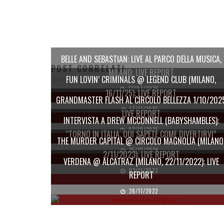
BELLE AND SEBASTIAN: LIVE AL PARCO DELLA MUSICA,
POST CORRELATI
MILANO: LIVE REPORT
FUN LOVIN’ CRIMINALS @ LEGEND CLUB (MILANO,
13/07/2026
16/11/25): LIVE REPORT
GRANDMASTER FLASH AL CIRCOLO BELLEZZA 1/10/202
17/11/2025
LIVE REPORT
INTERVISTA A DREW MCCONNELL (BABYSHAMBLES):
02/10/2025
“TORNO IN ITALIA, QUI SAPETE COME DIVERTIRVI”
THE MURDER CAPITAL @ CIRCOLO MAGNOLIA (MILANO
25/10/2024
2/11/2023): LIVE REPORT
VERDENA @ ALCATRAZ (MILANO, 22/11/2022): LIVE
03/11/2023
REPORT
28/11/2022