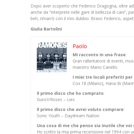
Dopo aver scoperto che Federico Dragogna, oltre ad aver
anche da “interprete nelle gare di bellezza di cani”, pa
beh, rimarrò con il mio dubbio. Bravo Federico, aspe
Giulia Bartolini
Paolo
Mi racconto in una frase
:
Gran rallentatore di eventi, mu
maestro Mario Canello.
I miei tre locali preferiti p
Cox 18 (Milano), Hana-Bi (Mar
Il primo disco che ho comprato
:
Guns’n’Roses – Lies
Il primo disco che avrei voluto comprare
:
Sonic Youth – Daydream Nation
Una cosa di me che penso sia inutile che voi
Ho scritto la mia prima recensione nel 1994 con u