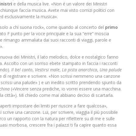
nistri
e della musica live. «Non é un valore dei Ministri
chiunque faccia musica. Avete mai visto comizi politici con
ed esclusivamente la musica».
solo a chi suona rock», come quando al concerto del
primo
ato F punto per la voce principale e la sua “erre” moscia
 rimango ammaliata dai suoi racconti di viaggi, parole e
».
nuova dei Ministri, il lato melodico, dolce e nostalgico fanno
la. Ascolto con un sorriso ebete stampato in faccia i racconti
endo).
Il bel canto
,
Vestirsi male
,
La pista anarchica
,
Una palude
re di registrare e scrivere. «Non scrissi nemmeno una canzone
o, scrissi una palude» ) e un inedito scritto prendendo spunto da
china
(«Vincere senza prediche, io vorrei essere una macchina.
lla città»). Mi chiedo come mai abbiano deciso di scartarla.
aperti impostare dei limiti per riuscire a fare qualcosa»,
rive una canzone. Lui, per scrivere, viaggia il più possibile
o un rapporto con la natura per riflettere su di me e sulle
quasi morbosa, crescere fra i palazzi ti fa capire quanto essa