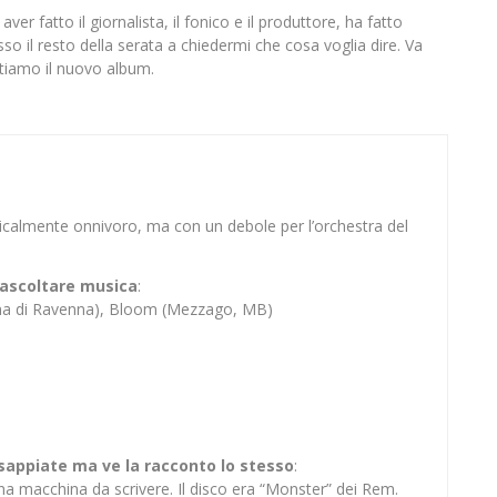
 fatto il giornalista, il fonico e il produttore, ha fatto
sso il resto della serata a chiedermi che cosa voglia dire. Va
ttiamo il nuovo album.
sicalmente onnivoro, ma con un debole per l’orchestra del
er ascoltare musica
:
ina di Ravenna), Bloom (Mezzago, MB)
 sappiate ma ve la racconto lo stesso
:
na macchina da scrivere. Il disco era “Monster” dei Rem.