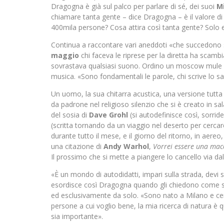
Dragogna è già sul palco per parlare di sé, dei suoi
Mi
chiamare tanta gente – dice Dragogna – è il valore di 
400mila persone? Cosa attira così tanta gente? Solo 
Continua a raccontare vari aneddoti «che succedono 
maggio
chi faceva le riprese per la diretta ha scambi
sovrastava qualsiasi suono. Ordino un moscow mule e
musica. «Sono fondamentali le parole, chi scrive lo sa
Un uomo, la sua chitarra acustica, una versione tutta 
da padrone nel religioso silenzio che si è creato in sa
del sosia di
Dave Grohl
(si autodefinisce così, sorrid
(scritta tornando da un viaggio nel deserto per cerca
durante tutto il mese, e il giorno del ritorno, in aere
una citazione di
Andy Warhol
,
Vorrei essere una mac
Il prossimo che si mette a piangere lo cancello via da
«È un mondo di autodidatti, impari sulla strada, devi s
esordisce così Dragogna quando gli chiedono come si sc
ed esclusivamente da solo. «Sono nato a Milano e cerc
persone a cui voglio bene, la mia ricerca di natura è 
sia importante».