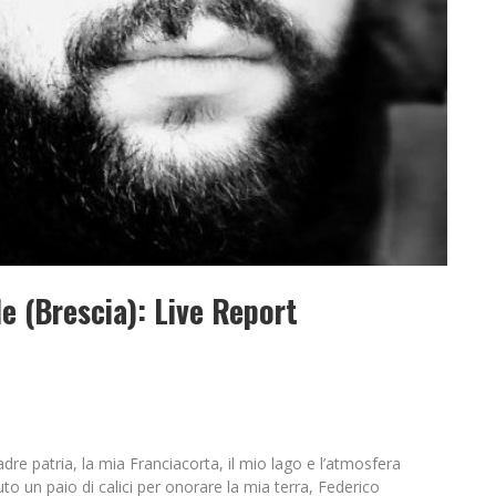
e (Brescia): Live Report
re patria, la mia Franciacorta, il mio lago e l’atmosfera
to un paio di calici per onorare la mia terra, Federico