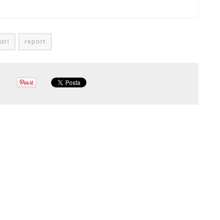
stri
report