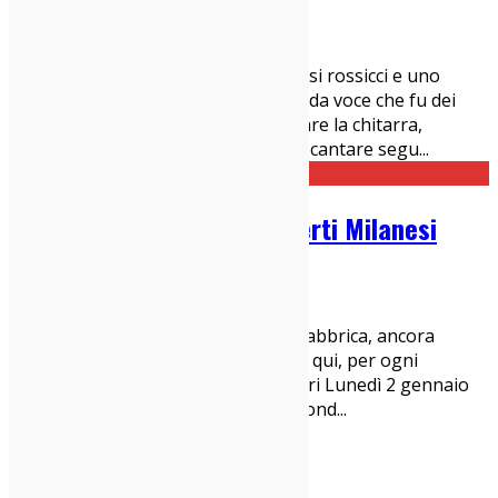
07/01/2017
Concerti Milanesi
,
News
Una lunga chioma castana con riflessi rossicci e uno
sguardo profondo e fiero, la splendida voce che fu dei
Lamb, che ora ha deciso di imbracciare la chitarra,
armarsi di carta e penna e iniziare a cantare segu
...
Guida Settimanale ai Concerti Milanesi
01/01/2017
Concerti Milanesi
...Dodici mesi vi ho portati, nuovi di fabbrica, ancora
imballati; trecento e passa giorni ho qui, per ogni
domenica il suo lunedì... Gianni Rodari Lunedì 2 gennaio
arte❤❤❤❤ Give me Yesterday alla Fond
...
1