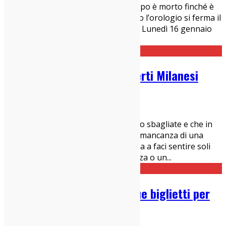
Gli orologi uccidono il tempo… il tempo è morto finché è
cliccato da piccole ruote; solo quando l’orologio si ferma il
tempo prende vita. William Faulkner Lunedì 16 gennaio
Lunedì Tango al Biko Si inizia
...
Guida Settimanale ai Concerti Milanesi
07/01/2017
Concerti Milanesi
Perché mi succede di fare cose che so sbagliate e che in
teoria non vorrei fare? E’ proprio la mancanza di una
risposta adeguata a questa domanda a faci sentire soli
dentro. La risposta ci darebbe la forza o un
...
Lou Rhodes al Magnolia: due biglietti per
voi