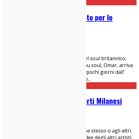
L’anima 2.0 di OMAR: incanto per le
orecchie stasera a Milano
04/02/2017
Concerti Milanesi
,
News
Hey Milano! Stasera è la sera! Il re del soul britannico,
creatore della versione classica del nu soul, Omar, arriva
al Biko stasera sabato 4 febbraio, a pochi giorni dall'
uscita del suo ottavo album in studio
...
Guida Settimanale ai Concerti Milanesi
29/01/2017
Concerti Milanesi
Un artista non dovrebbe mentire a se stesso o agli altri.
Un artista non dovrebbe rubare le idee degli altri artisti.