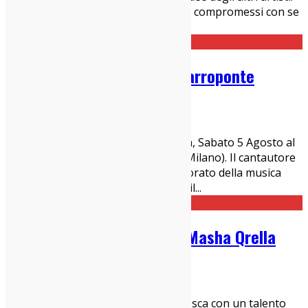
Un artista non dovrebbe scendere a compromessi con se
stesso e con il mercato dell'arte.
...
Billy Bragg il 5 Agosto al Carroponte
23/01/2017
Concerti Milanesi
,
News
Billy Bragg arriva finalmente in italia, Sabato 5 Agosto al
Carroponte di Sesto San Giovanni (Milano). Il cantautore
britannico e attivista politico innamorato della musica
americana, sarà qui per presentare il
...
5 motivi per volere bene a Masha Qrella
23/01/2017
Concerti Milanesi
,
Dischi
Masha Qrella è una cantautrice tedesca con un talento