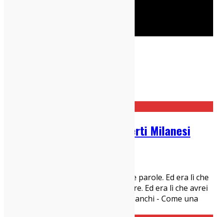
Cerca
Concerti Milanesi
Home
Concerti Milanesi
Guida Settimanale ai Concerti Milanesi
05/02/2017
Concerti Milanesi
"...era andata completamente oltre le parole. Ed era lì che
avrei sempre voluto andarla a trovare. Ed era lì che avrei
sempre voluto stare con lei." Luca Gianchi - Come una
Canzone Lunedì 6 febbraio ore 20
...