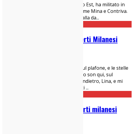
smisurato. Nata e cresciuta a Berlino Est, ha militato in
band fondamentali dell'indie-pop come Mina e Contriva.
Vi prego, ascoltate. Dal 2004 però balla da
...
Guida Settimanale ai Concerti Milanesi
22/01/2017
Concerti Milanesi
la luna è una lampadina...attaccata sul plafone, e le stelle
sembrano limoni tirati nell'acqua. E io son qui, sul
marciapiede, che cammino avanti e indietro, Lina, e mi
fanno male i piedi, Lina! Enzo Jannaci
...
Guida settimanale ai concerti milanesi
16/01/2017
Concerti Milanesi