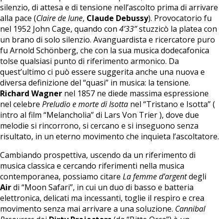
silenzio, di attesa e di tensione nell’ascolto prima di arrivare
alla pace (
Claire de lune
,
Claude Debussy
). Provocatorio fu
nel 1952 John Cage, quando con
4’33’’
stuzzicò la platea con
un brano di solo silenzio. Avanguardista e ricercatore puro
fu Arnold Schönberg, che con la sua musica dodecafonica
tolse qualsiasi punto di riferimento armonico. Da
quest’ultimo ci può essere suggerita anche una nuova e
diversa definizione del “quasi” in musica: la tensione.
Richard Wagner
nel 1857 ne diede massima espressione
nel celebre
Preludio e morte di Isotta
nel “Tristano e Isotta” (
intro al film “Melancholia” di Lars Von Trier ), dove due
melodie si rincorrono, si cercano e si inseguono senza
risultato, in un eterno movimento che inquieta l’ascoltatore.
Cambiando prospettiva, uscendo da un riferimento di
musica classica e cercando riferimenti nella musica
contemporanea, possiamo citare
La femme d’argent
degli
Air
di “Moon Safari”, in cui un duo di basso e batteria
elettronica, delicati ma incessanti, toglie il respiro e crea
movimento senza mai arrivare a una soluzione.
Cannibal