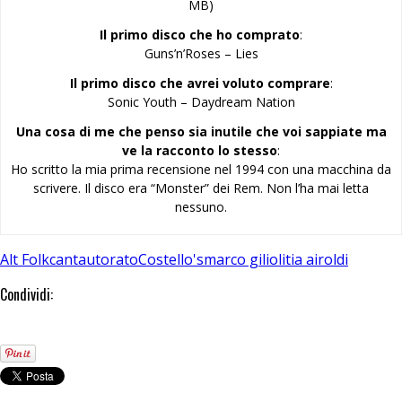
MB)
Il primo disco che ho comprato
:
Guns’n’Roses – Lies
Il primo disco che avrei voluto comprare
:
Sonic Youth – Daydream Nation
Una cosa di me che penso sia inutile che voi sappiate ma
ve la racconto lo stesso
:
Ho scritto la mia prima recensione nel 1994 con una macchina da
scrivere. Il disco era “Monster” dei Rem. Non l’ha mai letta
nessuno.
Alt Folk
cantautorato
Costello's
marco gilioli
tia airoldi
Condividi: