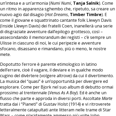
un’intesa e a un’armonia (
Numi Numi
,
Tanja Salnik
). Come
un ritmo in apparenza sghembo che, ripetuto, sa creare un
nuovo agio dal disagio (
Hot Dreams
,
Timber Timbre
). E
come il giovane e squattrinato cantante folk Llewyn Davis
(Inside Llewyn Davis) dei fratelli Coen, inanellerà una serie
di disgraziate avventure dall’epilogo grottesco, così –
assecondando il memorandum dei registi – c’è sempre un
Ulisse in ciascuno di noi, le cui peripezie e avventure
sfocano, disassano e rimandano, più o meno, le nostre
mete.
Dopotutto l’errore è parente etimologico in latino
dell’errare, cioè il vagare, il deviare e in qualche modo
cugino del divèrtere (volgere altrove) da cui il divertimento.
La musica del “quasi” è un’opportunità per divergere ed
esplorare. Come per Bjork nel suo album di debutto ormai
prossimo al trentennale (
Venus As A Boy
). Ed è anche un
flusso che parte e approda in diversi porti. Ascoltate
Marte
tratta dai i “Pianeti” di Gustav Holst (1914) e vi ritroverete
letteralmente catapultati ante litteram nelle trame di Star
Wars – come placidamente ammesso più volte John