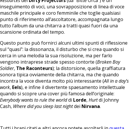
Resources
dei
Dirty Projectors
(da “Bitte Orca”) è un
inseguimento di voci, una sovrapposizione di linea di voce
maschile principale e coro femminile che toglie qualsiasi
punto di riferimento all’ascoltatore, accompagnata lungo
tutto l’album da una chitarra a tratti quasi fuori da una
scansione ordinata del tempo.
Questo punto può fornirci alcuni ultimi spunti di riflessione
sul “quasi”: la dissonanza, il disturbo che si crea quando si
cerca in una melodia la sua risoluzione, ma per farlo
vengono intraprese strade spesso contorte (
Broken Boy
Soldier
,
The Raconteurs
); la distorsione, quella graffiatura
sonora tipica ovviamente della chitarra, ma che quando
incontra la voce diventa molto più interessante (
All in a day’s
work
,
Eels
), e infine il divertente spaesamento intellettuale
quando si scopre una cover più famosa dell’originale:
Everybody wants to rule the world
di
Lorde
,
Hurt
di Johnny
Cash,
Where did you sleep last night
dei
Nirvana
.
Tutti i brani citati e altri ancora potete ascoltarli in
questa