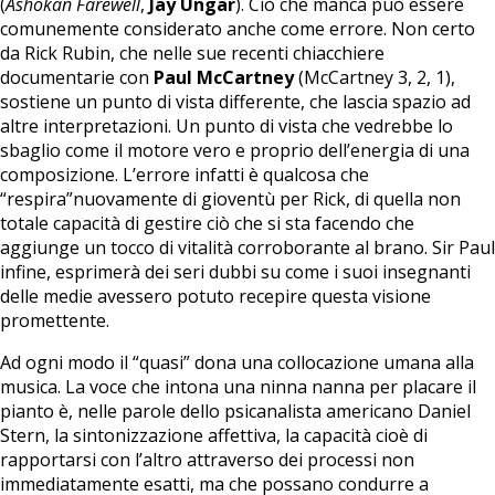
(
Ashokan Farewell
,
Jay Ungar
). Ciò che manca può essere
comunemente considerato anche come errore. Non certo
da Rick Rubin, che nelle sue recenti chiacchiere
documentarie con
Paul McCartney
(McCartney 3, 2, 1),
sostiene un punto di vista differente, che lascia spazio ad
altre interpretazioni. Un punto di vista che vedrebbe lo
sbaglio come il motore vero e proprio dell’energia di una
composizione. L’errore infatti è qualcosa che
“respira”nuovamente di gioventù per Rick, di quella non
totale capacità di gestire ciò che si sta facendo che
aggiunge un tocco di vitalità corroborante al brano. Sir Paul
infine, esprimerà dei seri dubbi su come i suoi insegnanti
delle medie avessero potuto recepire questa visione
promettente.
Ad ogni modo il “quasi” dona una collocazione umana alla
musica. La voce che intona una ninna nanna per placare il
pianto è, nelle parole dello psicanalista americano Daniel
Stern, la sintonizzazione affettiva, la capacità cioè di
rapportarsi con l’altro attraverso dei processi non
immediatamente esatti, ma che possano condurre a