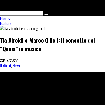
Cerca
Home
Italia sì
Tia Airoldi e Marco Gilioli: il concetto del
“Quasi” in musica
23/12/2022
Italia sì
,
News