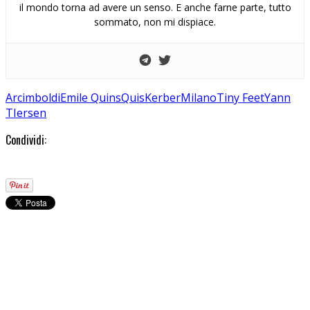
il mondo torna ad avere un senso. E anche farne parte, tutto
sommato, non mi dispiace.
Arcimboldi
Emile QuinsQuis
Kerber
Milano
Tiny Feet
Yann
TIersen
Condividi: