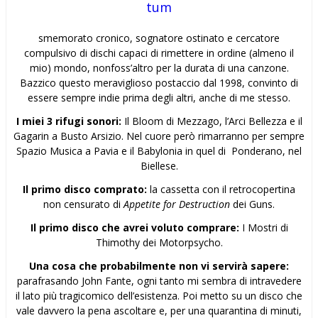
tum
smemorato cronico, sognatore ostinato e cercatore
compulsivo di dischi capaci di rimettere in ordine (almeno il
mio) mondo, nonfoss’altro per la durata di una canzone.
Bazzico questo meraviglioso postaccio dal 1998, convinto di
essere sempre indie prima degli altri, anche di me stesso.
I miei 3 rifugi sonori:
Il Bloom di Mezzago, l’Arci Bellezza e il
Gagarin a Busto Arsizio. Nel cuore però rimarranno per sempre
Spazio Musica a Pavia e il Babylonia in quel di Ponderano, nel
Biellese.
Il primo disco comprato:
la cassetta con il retrocopertina
non censurato di
Appetite for Destruction
dei Guns.
Il primo disco che avrei voluto comprare:
I Mostri di
Thimothy dei Motorpsycho.
Una cosa che probabilmente non vi servirà sapere:
parafrasando John Fante, ogni tanto mi sembra di intravedere
il lato più tragicomico dell’esistenza. Poi metto su un disco che
vale davvero la pena ascoltare e, per una quarantina di minuti,