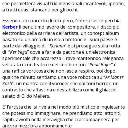
che permetterà visual tridimensionali incantevoli, ipnotici,
a tratti quasi stancanti per gli occhi.
Essendo un concerto di recupero, l’intero set rispecchia
Kerber
il penultimo lavoro del compositore, il disco più
elettronico della carriera dell’artista, un concept album
basato su un area di un isola bretone e i suoi paese. Si
parte dal villaggio di “
Kerlann
” e si prosegue sulla rotta
di “
Ker Yegu
” dove a farla da padrona è un’elettronica
sperimentale che accarezza il rave mantenndo l’eleganza
vellutata di un teatro e del suo bon ton. “
Poull Bojer
“ è
una raffica vorticosa che non lascia respiro, poi dopo
qualche minuto sentiamo una voce robotica su “
Ar Maner
Kozh
”, un mantra con il vocoder che dai toni horror, un
contrasto che affascina e destabilizza come il ghiaccio
salato di Cildo Meilers.
E’ l’artista che si rivela nel modo più mistico e inquietante
che potessimo immaginare, ne prendiamo atto: attoniti,
rapiti, avvolti nella meraviglia che ci accompagnerà per
ancora mezz’ora abbondamente.