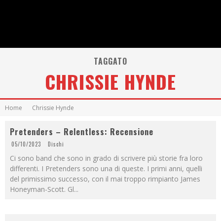
TAGGATO
CHRISSIE HYNDE
Home
Chrissie Hynde
Pretenders – Relentless: Recensione
05/10/2023
Dischi
Ci sono band che sono in grado di scrivere più storie fra loro
differenti. I Pretenders sono una di queste. I primi anni, quelli
del primissimo successo, con il mai troppo rimpianto James
Honeyman-Scott. Gl
...