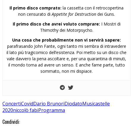
Il primo disco comprato:
la cassetta con il retrocopertina
non censurato di
Appetite for Destruction
dei Guns.
Il primo disco che avrei voluto comprare:
I Mostri di
Thimothy dei Motorpsycho.
Una cosa che probabilmente non vi servirà sapere:
parafrasando John Fante, ogni tanto mi sembra di intravedere
il lato più tragicomico dell’esistenza. Poi metto su un disco che
vale davvero la pena ascoltare e, per una quarantina di minuti,
il mondo torna ad avere un senso. E anche farne parte, tutto
sommato, non mi dispiace.
Concerti
Covid
Dario Brunori
Diodato
Musicastelle
2020
niccolò fabi
Programma
Condividi: