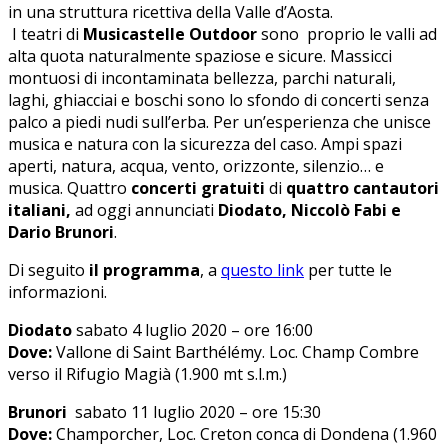
in una struttura ricettiva della Valle d’Aosta.
I teatri di
Musicastelle Outdoor
sono proprio le valli ad
alta quota naturalmente spaziose e sicure. Massicci
montuosi di incontaminata bellezza, parchi naturali,
laghi, ghiacciai e boschi sono lo sfondo di concerti senza
palco a piedi nudi sull’erba. Per un’esperienza che unisce
musica e natura con la sicurezza del caso. Ampi spazi
aperti, natura, acqua, vento, orizzonte, silenzio… e
musica. Quattro
concerti gratuiti
di
quattro cantautori
italiani,
ad oggi annunciati
Diodato, Niccolò Fabi e
Dario Brunori
.
Di seguito
il programma
, a
questo link
per tutte le
informazioni.
Diodato
sabato 4 luglio 2020 – ore 16:00
Dove:
Vallone di Saint Barthélémy. Loc. Champ Combre
verso il Rifugio Magià (1.900 mt s.l.m.)
Brunori
sabato 11 luglio 2020 – ore 15:30
Dove:
Champorcher, Loc. Creton conca di Dondena (1.960