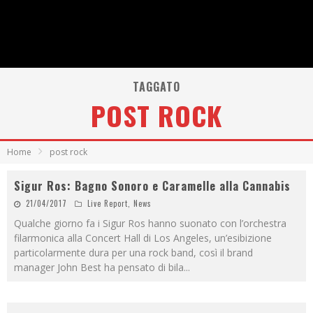
TAGGATO
POST ROCK
Home
post rock
Sigur Ros: Bagno Sonoro e Caramelle alla Cannabis
21/04/2017
Live Report
,
News
Qualche giorno fa i Sigur Ros hanno suonato con l’orchestra
filarmonica alla Concert Hall di Los Angeles, un’esibizione
particolarmente dura per una rock band, così il brand
manager John Best ha pensato di bila
...