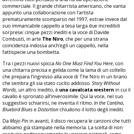
commerciale. Il grande chitarrista americano, che vanta
appunto una collaborazione con l’artista
prematuramente scomparso nel 1997, estrae invece dal
suo immancabile cappello a tesa larga due incredibili
sorprese: cinque pezzi inediti e la voce di Davide
Combusti, in arte
The Niro
, che per una strana
coincidenza indossa anch’egli un cappello, nella
fattispecie una bombetta.
Tra i pezzi nuovi spicca
No One Must Find You Here
, con
una chitarra precisa e gelida come la lama di un coltello
che prepara l’ingresso alla voce di The Niro in un brano
che sembra gli sia stato cucito addosso.
Story Without
Words,
un altro inedito, è
una cavalcata western
in cui il
cavallo è spronato all’inverosimile. Qui la voce, nel suo
suggestivo schiarirsi, ne inventa il ritmo.
In the Cantina
,
Bluebird Blues
e
Distortion
chiudono il lotto degli inediti.
Da
Mojo Pin
in avanti, il disco recupera le canzoni che tutti
abbiamo già stampate nella memoria. La scelta di non
eseguire pedissequamente le versioni originali, come