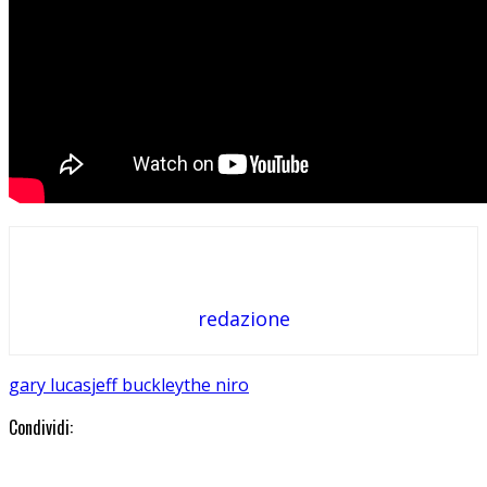
redazione
gary lucas
jeff buckley
the niro
Condividi: