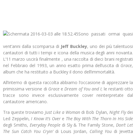
Sono passati ormai quasi
vent’anni dalla scomparsa di
Jeff Buckley
, uno dei più talentuosi
cantautori di tutti i tempi e icona della musica degli anni novanta.
L’11 marzo uscirà finalmente , una raccolta di dieci brani registrati
nel Febbraio del 1993, un anno esatto prima dell’uscita di
Grace
,
album che ha restituito a Buckley il dono dell’immortalità.
All’interno di questa raccolta abbiamo l’occasione di apprezzare la
primissima versione di
Grace
e
Dream of You and I
; le restanti otto
tracce sono invece esclusivamente cover reinterpretate dal
cantautore americano.
Tra queste troviamo
Just Like a Woman
di Bob Dylan,
Night Fly
dei
Led Zeppelin,
I Know It’s Over
e
The Boy With The Thorn In His Side
degli Smiths,
Everyday People
di Sly & The Family Stone,
Don’t Let
The Sun Catch You Cryin’
di Louis Jordan,
Calling You
di Jevetta