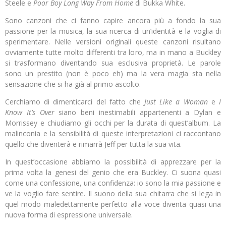
Steele e
Poor Boy Long Way From Home
di Bukka White.
Sono canzoni che ci fanno capire ancora più a fondo la sua
passione per la musica, la sua ricerca di un’identità e la voglia di
sperimentare. Nelle versioni originali queste canzoni risultano
ovviamente tutte molto differenti tra loro, ma in mano a Buckley
si trasformano diventando sua esclusiva proprietà. Le parole
sono un prestito (non è poco eh) ma la vera magia sta nella
sensazione che si ha già al primo ascolto.
Cerchiamo di dimenticarci del fatto che
Just Like a Woman
e
I
Know It’s Over
siano beni inestimabili appartenenti a Dylan e
Morrissey e chiudiamo gli occhi per la durata di quest’album. La
malinconia e la sensibilità di queste interpretazioni ci raccontano
quello che diventerà e rimarrà Jeff per tutta la sua vita.
In quest’occasione abbiamo la possibilità di apprezzare per la
prima volta la genesi del genio che era Buckley. Ci suona quasi
come una confessione, una confidenza: io sono la mia passione e
ve la voglio fare sentire. Il suono della sua chitarra che si lega in
quel modo maledettamente perfetto alla voce diventa quasi una
nuova forma di espressione universale.