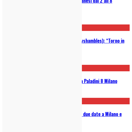
Guida Settimanale ai Concerti Milanesi dal 2 all’8
Dicembre 2024
02/12/2024
Intervista a Drew McConnell (Babyshambles): “Torno in
Italia, qui sapete come divertirvi”
25/10/2024
Freefield: live acustici @ Santeria Paladini 8 Milano
14/02/2024
The National a Giugno in Italia per due date a Milano e
Roma