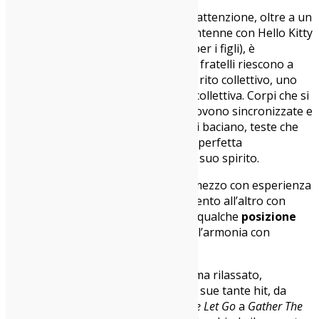
Ad assorbire completamente la mia attenzione, oltre a un
sosia di
Vasco Brondi
e a un cinquantenne con Hello Kitty
tatuato sul coppino (cosa non si fa per i figli), è
l’atmosfera che l’australiano e i suoi fratelli riescono a
creare dopo venti secondi di live. Un rito collettivo, uno
sciamanesimo musicale, una canna collettiva. Corpi che si
sciolgono, mani che si alzano, si muovono sincronizzate e
si stringono l’un l’altra, coppie che si baciano, teste che
oscillano e occhi che si chiudono. La perfetta
carnificazione della sua musica e del suo spirito.
Xavier domina il palco per un’ora e mezzo con esperienza
e passione, passando da uno strumento all’altro con
scioltezza e facilità, esercitandosi in qualche
posizione
yoga
, lanciando inviti alla ricerca dell’armonia con
l’universo e con il proprio io.
Lui e il suo didgeridoo creano un clima rilassato,
distensivo, mentre si susseguono le sue tante hit, da
Honeymoon Boy
a
Storm Boy
, da
Come Let Go
a
Gather The