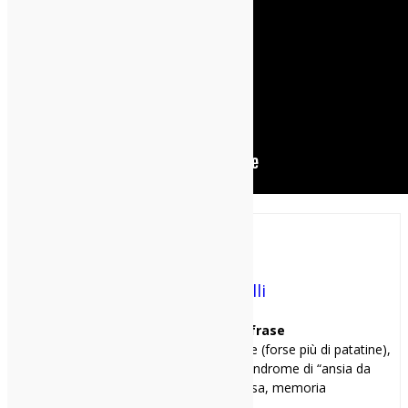
Giulia Zanichelli
Mi racconto in una frase
Famelica divoratrice di musica e patatine (forse più di patatine),
diversamente social e affetta dalla sindrome di “ansia da
perdita” (di treno, chiavi di casa, memoria
e affini).