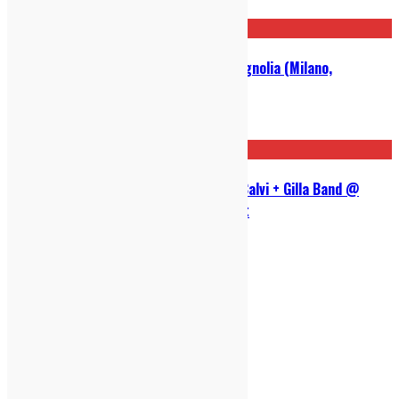
10/11/2023
The Murder Capital @ Circolo Magnolia (Milano,
2/11/2023): Live Report
03/11/2023
Verdena + Sleaford Mods + Anna Calvi + Gilla Band @
Todays Festival 2023: Live Report
31/08/2023
indie-zone.it© 2020