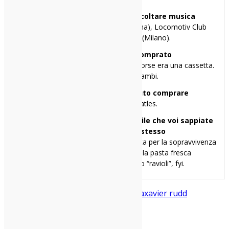
I miei 3 locali preferiti per ascoltare musica
Auditorium Parco della Musica (Roma), Locomotiv Club
(Bologna), Circolo Ohibò (Milano).
Il primo disco che ho comprato
“Squérez?” dei Lunapop, a 10 anni. O forse era una cassetta.
Comunque, li ho entrambi.
Il primo disco che avrei voluto comprare
“Rubber Soul” dei Beatles.
Una cosa di me che penso sia inutile che voi sappiate
ma ve la racconto lo stesso
Porto avanti con determinazione la lotta per la sopravvivenza
della varietà linguistica legata alla pasta fresca
emiliana: NON si chiama tutto “ravioli”, fyi.
atlantico live
follow the sun
Live
Roma
xavier rudd
Condividi: