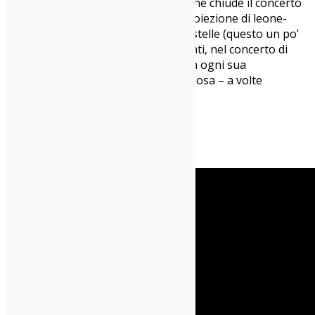
Hands
, per finire su
Follow The Sun
, che chiude il concerto
e prepara ai due bis, con tanto di proiezione di leone-
spirito-guida su un cielo coperto di stelle (questo un po’
too much, diciamocelo).
In fin dei conti, nel concerto di
Xavier Rudd abbiamo ritrovato lui, in ogni sua
sfaccettatura, in tutta la sua coraggiosa – a volte
stucchevole – onestà.
Giulia Zanichelli