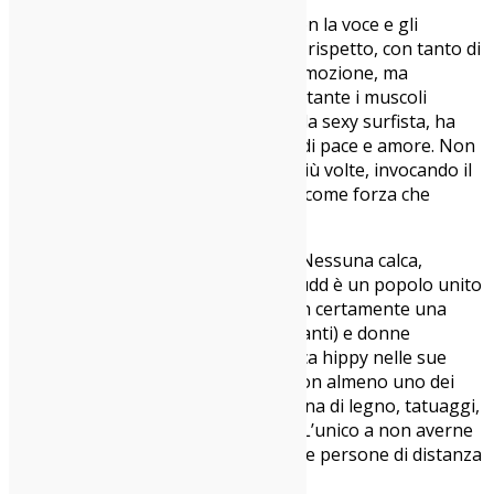
Conferma che sì, Xavier ci sa fare, con la voce e gli
strumenti. Che ha una band di tutto rispetto, con tanto di
batterista forse un po’ rigida per l’emozione, ma
orgogliosamente donna. Che nonostante i muscoli
(madonna, che muscoli) e l’aspetto da sexy surfista, ha
un’anima da santone e predicatore di pace e amore. Non
ha mancato di dimostrarcelo più e più volte, invocando il
rispetto dell’essere umano, l’amore come forza che
muove il mondo, eccetera eccetera.
Ma andiamo con ordine: l’ingresso. Nessuna calca,
nessuno sgomitare. Il pubblico di Rudd è un popolo unito
sotto il segno del
Rastafari
, ma non certamente una
folla. Uomini (sorprendentemente tanti) e donne
tendenzialmente nostalgici dell’epoca hippy nelle sue
diverse sfumature, tutti attrezzati con almeno uno dei
gadget necessari per la serata: collana di legno, tatuaggi,
canna, chignon, orecchino di cocco. L’unico a non averne
neanche uno è
Niccolò Fabi
, a poche persone di distanza
da me, ma lui può tutto.