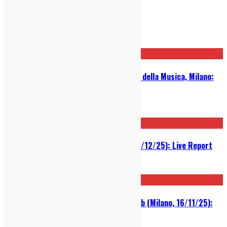
Post correlati
Belle And Sebastian: Live al Parco della Musica, Milano:
LIVE REPORT
13/07/2026
Royel Otis @ Fabrique (Milano, 03/12/25): Live Report
04/12/2025
Fun Lovin’ Criminals @ Legend Club (Milano, 16/11/25):
Live Report