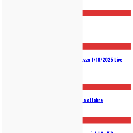
17/11/2025
Alla scoperta di Jehnny Beth
14/10/2025
Grandmaster Flash al Circolo Bellezza 1/10/2025 Live
Report
02/10/2025
Preoccupations: tre date in Italia a ottobre
23/04/2025