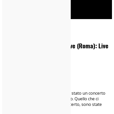
Cerca
Home
Live Report
Xavier Rudd @ Atlantico Live (Roma): Live
Report
10/10/2018
Live Report
Roma, 8 ottobre 2018
Quello di
Xavier Rudd
all’Atlantico è stato un concerto
scoperto per caso, all’ultimo secondo. Quello che ci
abbiamo trovato, dentro a quel concerto, sono state
tante conferme e qualche sorpresa.