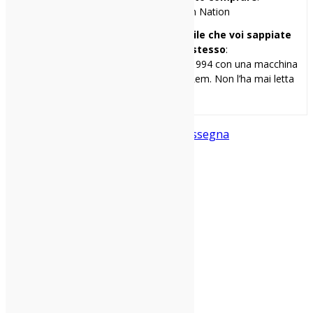
Sonic Youth – Daydream Nation
Una cosa di me che penso sia inutile che voi sappiate
ma ve la racconto lo stesso
:
Ho scritto la mia prima recensione nel 1994 con una macchina
da scrivere. Il disco era “Monster” dei Rem. Non l’ha mai letta
nessuno.
Brescia
Indie
MediaPartner
Molloy
Rassegna
Condividi: