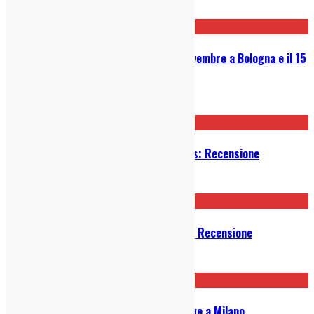
24/11/2025
Cari Cari due date in Italia: 14 novembre a Bologna e il 15
a Milano
04/11/2025
Car Seat Headrest – The Scholars: Recensione
24/06/2025
Before Bacon Burns – Persefone: Recensione
09/06/2025
Bombay Bicycle Club finalmente live a Milano