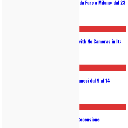
Guida Settimanale alle Cose Belle da Fare a Milano: dal 23
al 29 marzo
23/03/2026
Victoryland- My Heart Is a Room with No Cameras in It:
Recensione
05/03/2026
Guida Settimanale ai Concerti Milanesi dal 9 al 14
dicembre 2025
09/12/2025
Lowinsky – Alice Inizia A Capire: Recensione