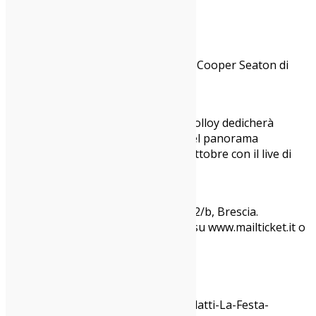
29/10 _ COSMO (locandina sopra)
18/11 _ SELTON
17/12 _ MOTTA
26/12 _ C+C=MAXIGROSS feat. Miles Cooper Seaton di
Akron/Family
28/01_ NICOLÒ CARNESI
Ricordiamo inoltre che la Latteria Molloy dedicherà
quest’anno uno spazio agli artisti del panorama
mainstream nostrano. Si parte il 5 ottobre con il live di
Francesca Michielin.
LATTERIA MOLLOY
Latteria Molloy, via Marziale Ducos 2/b, Brescia.
Tutti i biglietti saranno acquistabili su www.mailticket.it o
in cassa.
Apertura locale ore 20.00
Inizio concerti ore 22.00
Pagina FB “Quasi Adatti”:
https://www.facebook.com/Quasi-Adatti-La-Festa-