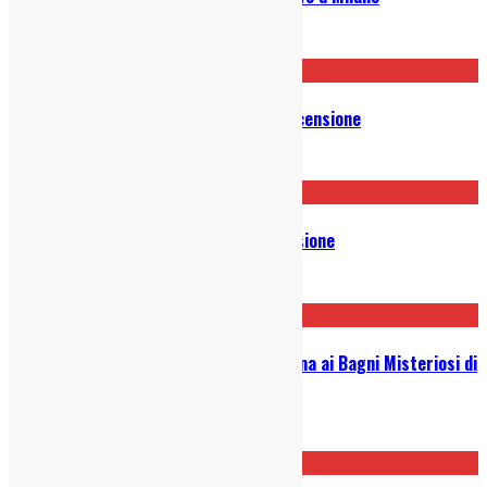
14/11/2023
Sparklehorse – Bird Machine: Recensione
26/09/2023
Bar Italia – Tracey Denim: Recensione
31/07/2023
È tempo di indie: scopri la rassegna ai Bagni Misteriosi di
Milano
05/07/2023