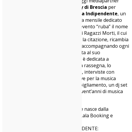
<
strong>Indie-Zone è da oggi mediapartner
della premiatissima
Latteria Molloy di Brescia
per
supportare:
Quasi Adatti – La Festa Indipendente
, un
nuovo appuntamento con frequenza mensile dedicato
alla musica indipendente italiana. L’evento “ruba” il nome
a una storica canzone dei Tre Allegri Ragazzi Morti, il cui
leader Davide Toffolo, contento per la citazione, ricambia
disegnando il logo della rassegna e accompagnando ogni
concerto con un’illustrazione dedicata al suo
protagonista. La prima illustrazione è dedicata a
IOSONOUNCANE, primo ospite della rassegna, lo
scorso16 settembre. Musica dal vivo, interviste con
l’artista aperte al pubblico, spazio live per la musica
emergente, uno shop di dischi e abbigliamento, un dj set
tutto dedicato al meglio degli ultimi vent’anni di musica
indipendente italiana.
Quasi Adatti – La Festa Indipendente nasce dalla
collaborazione tra Latteria Molloy, Lala Booking e
Indi(E)alet Festival.
QUASI ADATTI – LA FESTA INDIPENDENTE: