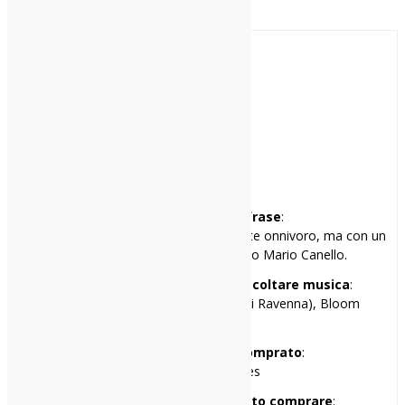
Indipendente-302998526722797
Paolo
Mi racconto in una frase
:
Gran rallentatore di eventi, musicalmente onnivoro, ma con un
debole per l’orchestra del maestro Mario Canello.
I miei tre locali preferiti per ascoltare musica
:
Cox 18 (Milano), Hana-Bi (Marina di Ravenna), Bloom
(Mezzago, MB)
Il primo disco che ho comprato
:
Guns’n’Roses – Lies
Il primo disco che avrei voluto comprare
: