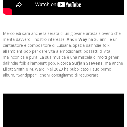
Mercoledì sarà anche la serata di un giovane artista sloveno che
merita davvero il nostro interesse.
Andri Way
ha 20 anni, è un
cantautore e compositore di Lubiana. Spazia dall’indie-folk
all’ambient-pop per dare vita a emozionanti bozzetti di vita
malinconica e pura. La sua musica è una miscela di molti generi,
dall’indie folk all’ambient pop. Ricorda
Sufjan Stevens
, ma anche
Elliott Smith e M. Ward. Nel 2023 ha pubblicato il suo primo
album, “Sandpiper”, che vi consigliamo di recuperare.