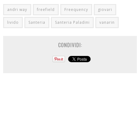
andri way
freefield
Freequency
giovari
livido
Santeria
Santeria Paladini
vanarin
CONDIVIDI: