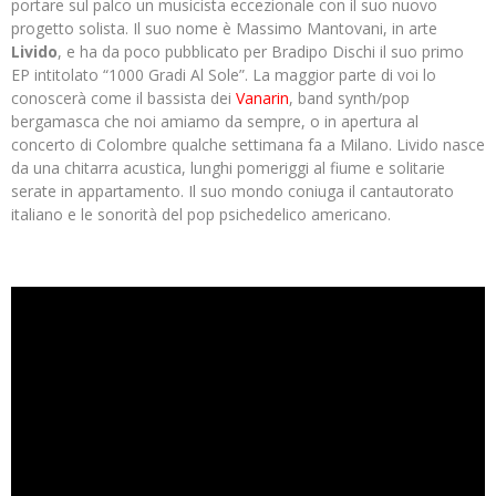
portare sul palco un musicista eccezionale con il suo nuovo
progetto solista. Il suo nome è Massimo Mantovani, in arte
Livido
, e ha da poco pubblicato per Bradipo Dischi il suo primo
EP intitolato “1000 Gradi Al Sole”. La maggior parte di voi lo
conoscerà come il bassista dei
Vanarin
, band synth/pop
bergamasca che noi amiamo da sempre, o in apertura al
concerto di Colombre qualche settimana fa a Milano. Livido nasce
da una chitarra acustica, lunghi pomeriggi al fiume e solitarie
serate in appartamento. Il suo mondo coniuga il cantautorato
italiano e le sonorità del pop psichedelico americano.