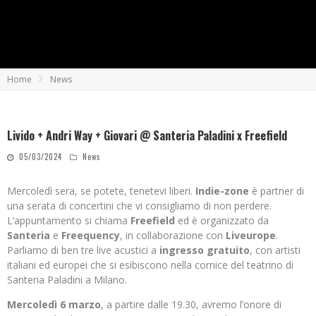
Home
News
Livido + Andri Way + Giovari @ Santeria Paladini x Freefield
05/03/2024
News
Mercoledì sera, se potete, tenetevi liberi.
Indie-zone
è partner di
una serata di concertini che vi consigliamo di non perdere.
L’appuntamento si chiama
Freefield
ed è organizzato da
Santeria
e
Freequency
, in collaborazione con
Liveurope
.
Parliamo di ben tre live acustici a
ingresso gratuito
, con artisti
italiani ed europei che si esibiscono nella cornice del teatrino di
Santeria Paladini a Milano.
Mercoledì 6 marzo
, a partire dalle 19.30, avremo l’onore di